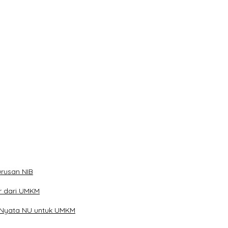
han
ibu Telur
rusan NIB
ar dari UMKM
 Nyata NU untuk UMKM