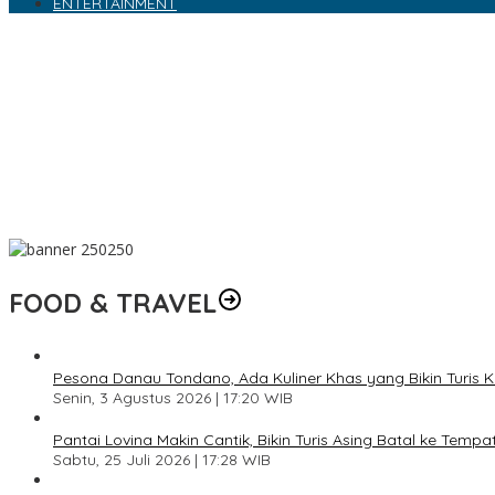
ENTERTAINMENT
Ridho Illahi Bawa Keluarga Andrew Andika Soal Korban Investasi
Enzy Storia Salting Lihat Lesung Pipi Afgan
Arsenal Lebih Antusias Sambut Musim Baru, Berambisi Bikin Dinast
Pemkab Kutim Perkuat Kepercayaan Diri UMKM lewat Pengurusan
Marc Marquez Waspadai MotoGP Inggris, Silverstone Bisa Jadi Uji
FOOD & TRAVEL
Pesona Danau Tondano, Ada Kuliner Khas yang Bikin Turis 
Senin, 3 Agustus 2026 | 17:20 WIB
Pantai Lovina Makin Cantik, Bikin Turis Asing Batal ke Tempa
Sabtu, 25 Juli 2026 | 17:28 WIB