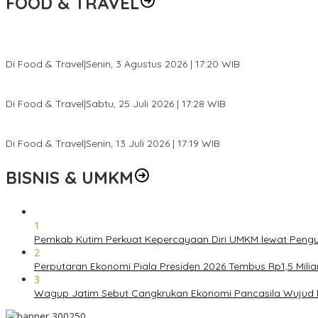
FOOD & TRAVEL
Pesona Danau Tondano, Ada Kuliner Khas yang Bikin Turis Ketagi
Di Food & Travel
|
Senin, 3 Agustus 2026 | 17:20 WIB
Pantai Lovina Makin Cantik, Bikin Turis Asing Batal ke Tempat Lain
Di Food & Travel
|
Sabtu, 25 Juli 2026 | 17:28 WIB
Ini Rumah Penetasan Penyu Terbesar di Dunia, Bisa Tampung 20 R
Di Food & Travel
|
Senin, 13 Juli 2026 | 17:19 WIB
BISNIS & UMKM
1
Pemkab Kutim Perkuat Kepercayaan Diri UMKM lewat Pengu
2
Perputaran Ekonomi Piala Presiden 2026 Tembus Rp1,5 Mili
3
Wagup Jatim Sebut Cangkrukan Ekonomi Pancasila Wujud