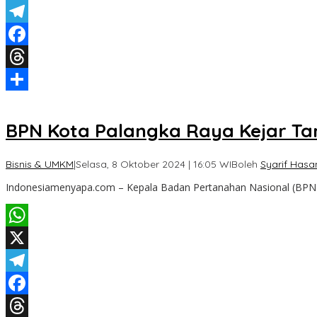
X
Telegram
Facebook
Threads
Share
BPN Kota Palangka Raya Kejar Ta
Bisnis & UMKM
|
Selasa, 8 Oktober 2024 | 16:05 WIB
oleh
Syarif Hasa
Indonesiamenyapa.com – Kepala Badan Pertanahan Nasional (BPN
WhatsApp
X
Telegram
Facebook