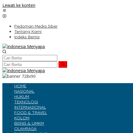
Lewati ke konten
Pedoman Media Siber
Tentang Kami
Indeks Berita
HOME
NASIONAL
HUKUM
TEKNOLOGI
INTERNASIONAL
FOOD & TRAVEL
KOLOM
BISNIS & UMKM
OLAHRAGA