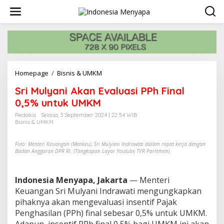
L
e
w
a
t
i
k
e
Homepage
/
Bisnis & UMKM
S
k
r
o
Sri Mulyani Akan Evaluasi PPh Final
i
n
M
0,5% untuk UMKM
t
u
e
Redaksi
Selasa, 3 September 2024 | 22:54 WIB
l
n
Bisnis & UMKM
y
a
Foto: Menteri Keuangan (Menkeu), Sri Mulyani Indrawati dalam rapat kerja dengan
n
Badan Anggaran DPR RI. (Tangkapan Layar Youtube TVR Parlemen)
i
A
k
Indonesia Menyapa, Jakarta
— Menteri
a
Keuangan Sri Mulyani Indrawati mengungkapkan
n
E
pihaknya akan mengevaluasi insentif Pajak
v
Penghasilan (PPh) final sebesar 0,5% untuk UMKM.
a