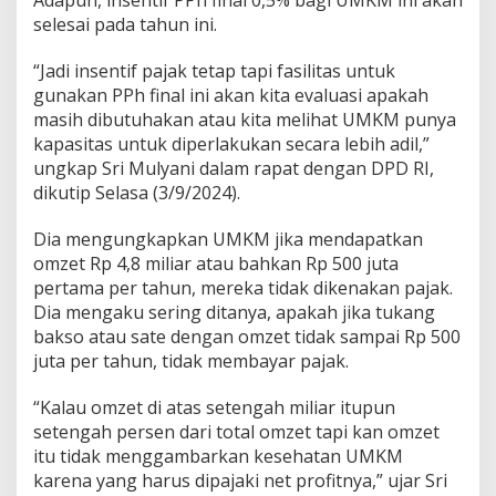
Adapun, insentif PPh final 0,5% bagi UMKM ini akan
l
selesai pada tahun ini.
u
a
s
“Jadi insentif pajak tetap tapi fasilitas untuk
i
gunakan PPh final ini akan kita evaluasi apakah
P
masih dibutuhakan atau kita melihat UMKM punya
P
kapasitas untuk diperlakukan secara lebih adil,”
h
F
ungkap Sri Mulyani dalam rapat dengan DPD RI,
i
dikutip Selasa (3/9/2024).
n
a
Dia mengungkapkan UMKM jika mendapatkan
l
omzet Rp 4,8 miliar atau bahkan Rp 500 juta
0
,
pertama per tahun, mereka tidak dikenakan pajak.
5
Dia mengaku sering ditanya, apakah jika tukang
%
bakso atau sate dengan omzet tidak sampai Rp 500
u
juta per tahun, tidak membayar pajak.
n
t
u
“Kalau omzet di atas setengah miliar itupun
k
setengah persen dari total omzet tapi kan omzet
U
itu tidak menggambarkan kesehatan UMKM
M
karena yang harus dipajaki net profitnya,” ujar Sri
K