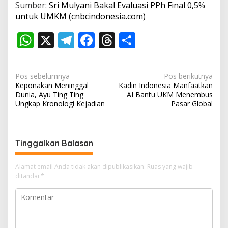
Sumber:
Sri Mulyani Bakal Evaluasi PPh Final 0,5%
untuk UMKM (cnbcindonesia.com)
W
X
T
F
T
S
h
el
ac
h
h
at
e
e
re
ar
N
Pos sebelumnya
Pos berikutnya
s
gr
b
a
e
Keponakan Meninggal
Kadin Indonesia Manfaatkan
a
Dunia, Ayu Ting Ting
AI Bantu UKM Menembus
A
a
o
d
v
Ungkap Kronologi Kejadian
Pasar Global
p
m
o
s
i
p
k
g
Tinggalkan Balasan
a
s
Alamat email Anda tidak akan dipublikasikan.
Ruas yang wajib
i
ditandai
*
p
o
s