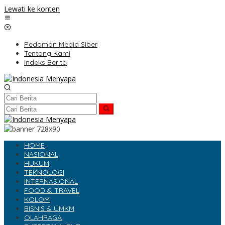
Lewati ke konten
Pedoman Media Siber
Tentang Kami
Indeks Berita
HOME
NASIONAL
HUKUM
TEKNOLOGI
INTERNASIONAL
FOOD & TRAVEL
KOLOM
BISNIS & UMKM
OLAHRAGA