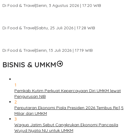
Ketagihan
Di Food & Travel
|
Senin, 3 Agustus 2026 | 17:20 WIB
Pantai Lovina Makin Cantik, Bikin Turis Asing Batal ke Tempat
Lain
Di Food & Travel
|
Sabtu, 25 Juli 2026 | 17:28 WIB
Ini Rumah Penetasan Penyu Terbesar di Dunia, Bisa Tampung 20
Ribu Telur
Di Food & Travel
|
Senin, 13 Juli 2026 | 17:19 WIB
BISNIS & UMKM
1
Pemkab Kutim Perkuat Kepercayaan Diri UMKM lewat
Pengurusan NIB
2
Perputaran Ekonomi Piala Presiden 2026 Tembus Rp1,5
Miliar dari UMKM
3
Wagup Jatim Sebut Cangkrukan Ekonomi Pancasila
Wujud Nyata NU untuk UMKM