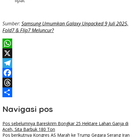
lipat
Sumber:
Samsung Umumkan Galaxy Unpacked 9 Juli 2025,
Fold7 & Flip7 Meluncur?
WhatsApp
X
Telegram
Facebook
Threads
Share
Navigasi pos
Pos sebelumnya
Bareskrim Bongkar 25 Hektare Lahan Ganja di
Aceh, Sita Barbuk 180 Ton
Pos berikutnya
Kongres AS Marah ke Trump Gegara Serang Iran