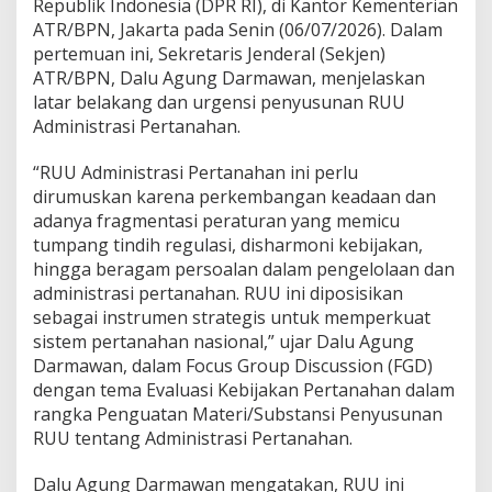
Republik Indonesia (DPR RI), di Kantor Kementerian
a
ATR/BPN, Jakarta pada Senin (06/07/2026). Dalam
n
pertemuan ini, Sekretaris Jenderal (Sekjen)
a
h
ATR/BPN, Dalu Agung Darmawan, menjelaskan
a
latar belakang dan urgensi penyusunan RUU
n
Administrasi Pertanahan.
J
a
“RUU Administrasi Pertanahan ini perlu
d
i
dirumuskan karena perkembangan keadaan dan
I
adanya fragmentasi peraturan yang memicu
n
tumpang tindih regulasi, disharmoni kebijakan,
s
hingga beragam persoalan dalam pengelolaan dan
t
r
administrasi pertanahan. RUU ini diposisikan
u
sebagai instrumen strategis untuk memperkuat
m
sistem pertanahan nasional,” ujar Dalu Agung
e
Darmawan, dalam Focus Group Discussion (FGD)
n
dengan tema Evaluasi Kebijakan Pertanahan dalam
S
t
rangka Penguatan Materi/Substansi Penyusunan
r
RUU tentang Administrasi Pertanahan.
a
t
Dalu Agung Darmawan mengatakan, RUU ini
e