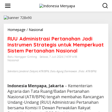
L
e
w
a
t
i
k
Homepage
/
Nasional
R
e
U
RUU Administrasi Pertanahan Jadi
k
U
o
A
Instrumen Strategis untuk Memperkuat
n
d
Sistem Pertanahan Nasional
t
m
e
i
Batu Nanggar Ginting
Selasa, 7 Juli 2026 | 14:39 WIB
n
Nasional
n
i
s
Sekretaris Jenderal (Sekjen) ATR/BPN, Dalu Agung Darmawan. (Foto: ATR/BPN)
t
r
a
Indonesia Menyapa, Jakarta
– Kementerian
s
Agraria dan Tata Ruang/Badan Pertanahan
i
Nasional (ATR/BPN) tengah membahas Rancangan
P
e
Undang-Undang (RUU) Administrasi Pertanahan
r
bersama Komisi II Dewan Perwakilan Rakyat
t