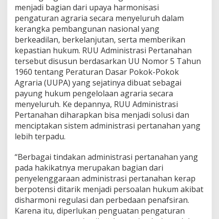
menjadi bagian dari upaya harmonisasi
g
i
pengaturan agraria secara menyeluruh dalam
s
kerangka pembangunan nasional yang
u
berkeadilan, berkelanjutan, serta memberikan
n
kepastian hukum. RUU Administrasi Pertanahan
t
u
tersebut disusun berdasarkan UU Nomor 5 Tahun
k
1960 tentang Peraturan Dasar Pokok-Pokok
M
Agraria (UUPA) yang sejatinya dibuat sebagai
e
payung hukum pengelolaan agraria secara
m
menyeluruh. Ke depannya, RUU Administrasi
p
e
Pertanahan diharapkan bisa menjadi solusi dan
r
menciptakan sistem administrasi pertanahan yang
k
lebih terpadu.
u
a
“Berbagai tindakan administrasi pertanahan yang
t
S
pada hakikatnya merupakan bagian dari
i
penyelenggaraan administrasi pertanahan kerap
s
berpotensi ditarik menjadi persoalan hukum akibat
t
disharmoni regulasi dan perbedaan penafsiran.
e
m
Karena itu, diperlukan penguatan pengaturan
P