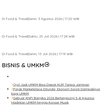
Pesona Danau Tondano, Ada Kuliner Khas yang Bikin Turis
Ketagihan
Di Food & Travel
|
Senin, 3 Agustus 2026 | 17:20 WIB
Pantai Lovina Makin Cantik, Bikin Turis Asing Batal ke Tempat
Lain
Di Food & Travel
|
Sabtu, 25 Juli 2026 | 17:28 WIB
Ini Rumah Penetasan Penyu Terbesar di Dunia, Bisa Tampung 20
Ribu Telur
Di Food & Travel
|
Senin, 13 Juli 2026 | 17:19 WIB
BISNIS & UMKM
1
Ojol Jadi UMKM Bisa Dapat KUR Tanpa Jaminan
2
Pajak Marketplace Ditunda, Ekonom Soroti Dampaknya
bagi UMKM
3
Gebyar KNPI Bangka 2026 Berlangsung 5–8 Agustus,
Hadirkan UMKM hingga Konser Musik