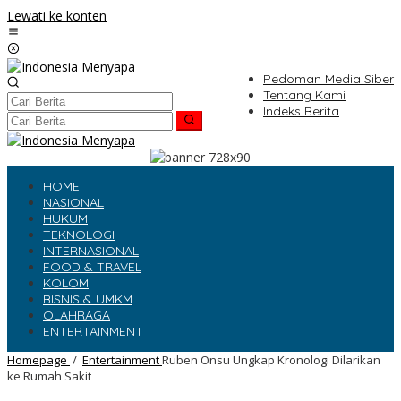
Lewati ke konten
Pedoman Media Siber
Tentang Kami
Indeks Berita
HOME
NASIONAL
HUKUM
TEKNOLOGI
INTERNASIONAL
FOOD & TRAVEL
KOLOM
BISNIS & UMKM
OLAHRAGA
ENTERTAINMENT
Homepage
/
Entertainment
Ruben Onsu Ungkap Kronologi Dilarikan
ke Rumah Sakit