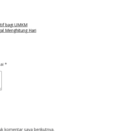
tif bagi UMKM
gal Menghitung Hari
dai
*
uk komentar saya berikutnya.