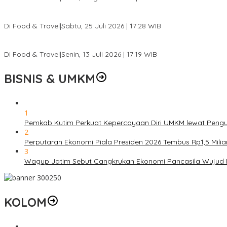
Pantai Lovina Makin Cantik, Bikin Turis Asing Batal ke Tempat Lain
Di Food & Travel
|
Sabtu, 25 Juli 2026 | 17:28 WIB
Ini Rumah Penetasan Penyu Terbesar di Dunia, Bisa Tampung 20 R
Di Food & Travel
|
Senin, 13 Juli 2026 | 17:19 WIB
BISNIS & UMKM
1
Pemkab Kutim Perkuat Kepercayaan Diri UMKM lewat Pengu
2
Perputaran Ekonomi Piala Presiden 2026 Tembus Rp1,5 Mili
3
Wagup Jatim Sebut Cangkrukan Ekonomi Pancasila Wujud
KOLOM