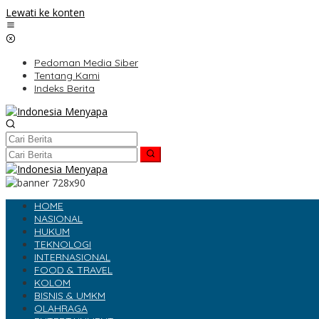
Lewati ke konten
Pedoman Media Siber
Tentang Kami
Indeks Berita
HOME
NASIONAL
HUKUM
TEKNOLOGI
INTERNASIONAL
FOOD & TRAVEL
KOLOM
BISNIS & UMKM
OLAHRAGA