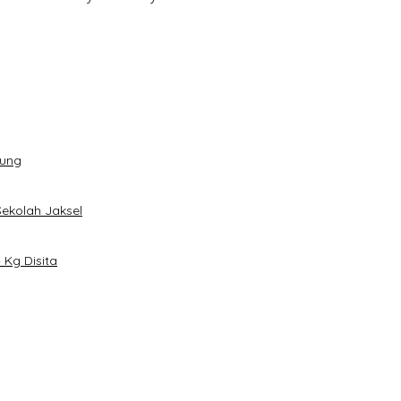
dung
Sekolah Jaksel
Kg Disita
han