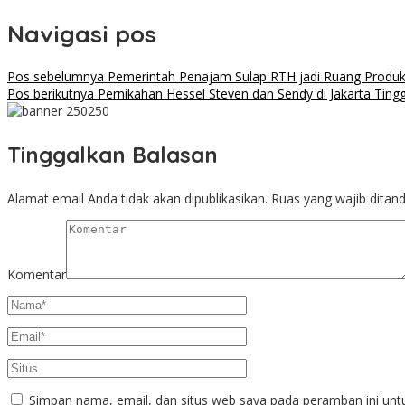
Share
Navigasi pos
Pos sebelumnya
Pemerintah Penajam Sulap RTH jadi Ruang Produk
Pos berikutnya
Pernikahan Hessel Steven dan Sendy di Jakarta Ting
Tinggalkan Balasan
Alamat email Anda tidak akan dipublikasikan.
Ruas yang wajib ditan
Komentar
Simpan nama, email, dan situs web saya pada peramban ini unt