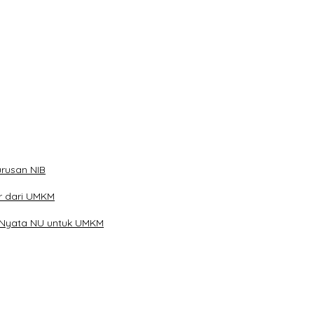
ibu Telur
rusan NIB
ar dari UMKM
 Nyata NU untuk UMKM