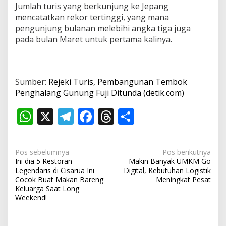
Jumlah turis yang berkunjung ke Jepang
mencatatkan rekor tertinggi, yang mana
pengunjung bulanan melebihi angka tiga juga
pada bulan Maret untuk pertama kalinya.
Sumber:
Rejeki Turis, Pembangunan Tembok
Penghalang Gunung Fuji Ditunda (detik.com)
W
X
T
F
T
S
h
el
ac
h
h
at
e
e
re
ar
N
Pos sebelumnya
Pos berikutnya
s
gr
b
a
e
Ini dia 5 Restoran
Makin Banyak UMKM Go
a
Legendaris di Cisarua Ini
Digital, Kebutuhan Logistik
A
a
o
d
v
Cocok Buat Makan Bareng
Meningkat Pesat
Keluarga Saat Long
p
m
o
s
i
Weekend!
p
k
g
a