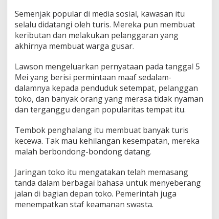
g
Semenjak popular di media sosial, kawasan itu
F
selalu didatangi oleh turis. Mereka pun membuat
u
j
keributan dan melakukan pelanggaran yang
i
akhirnya membuat warga gusar.
D
i
Lawson mengeluarkan pernyataan pada tanggal 5
t
Mei yang berisi permintaan maaf sedalam-
u
n
dalamnya kepada penduduk setempat, pelanggan
d
toko, dan banyak orang yang merasa tidak nyaman
a
dan terganggu dengan popularitas tempat itu.
Tembok penghalang itu membuat banyak turis
kecewa. Tak mau kehilangan kesempatan, mereka
malah berbondong-bondong datang.
Jaringan toko itu mengatakan telah memasang
tanda dalam berbagai bahasa untuk menyeberang
jalan di bagian depan toko. Pemerintah juga
menempatkan staf keamanan swasta.