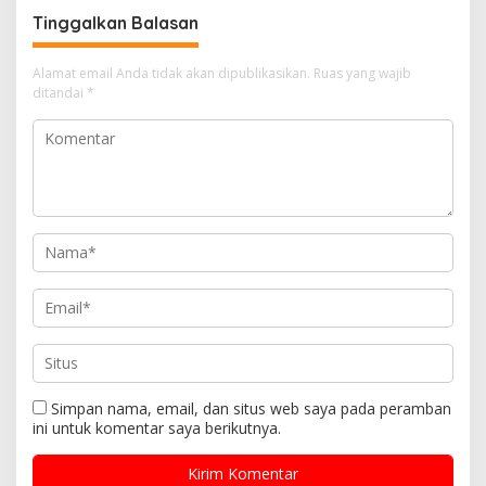
s
Tinggalkan Balasan
i
Alamat email Anda tidak akan dipublikasikan.
Ruas yang wajib
p
ditandai
*
o
s
Simpan nama, email, dan situs web saya pada peramban
ini untuk komentar saya berikutnya.