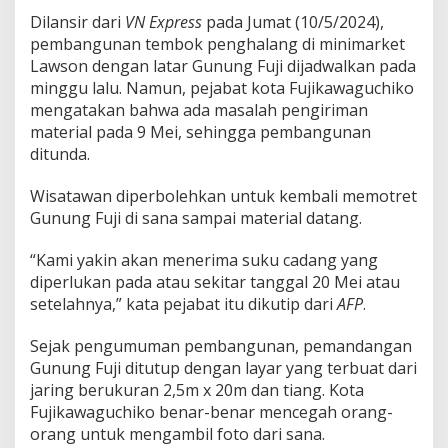
u
Dilansir dari
VN Express
pada Jumat (10/5/2024),
n
pembangunan tembok penghalang di minimarket
a
Lawson dengan latar Gunung Fuji dijadwalkan pada
n
T
minggu lalu. Namun, pejabat kota Fujikawaguchiko
e
mengatakan bahwa ada masalah pengiriman
m
material pada 9 Mei, sehingga pembangunan
b
ditunda.
o
k
P
Wisatawan diperbolehkan untuk kembali memotret
e
Gunung Fuji di sana sampai material datang.
n
g
“Kami yakin akan menerima suku cadang yang
h
diperlukan pada atau sekitar tanggal 20 Mei atau
a
l
setelahnya,” kata pejabat itu dikutip dari
AFP
.
a
n
Sejak pengumuman pembangunan, pemandangan
g
Gunung Fuji ditutup dengan layar yang terbuat dari
G
jaring berukuran 2,5m x 20m dan tiang. Kota
u
n
Fujikawaguchiko benar-benar mencegah orang-
u
orang untuk mengambil foto dari sana.
n