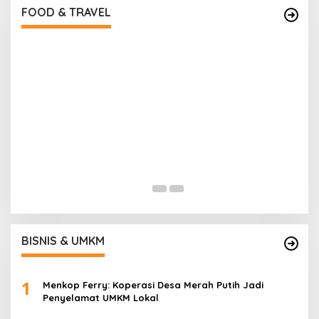
FOOD & TRAVEL
Pantai Lovina Makin Cantik, Bikin Turis Asing
I
Batal ke Tempat Lain
B
Di Food & Travel
|
Sabtu, 25 Juli 2026 | 17:28 WIB
Di
BISNIS & UMKM
1
Menkop Ferry: Koperasi Desa Merah Putih Jadi
Penyelamat UMKM Lokal