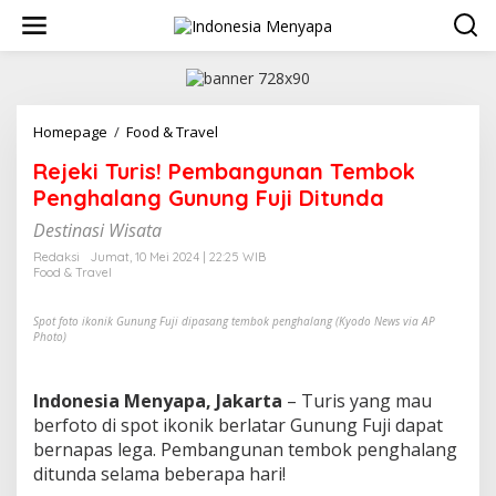
L
e
w
a
t
i
k
Homepage
/
Food & Travel
R
e
e
Rejeki Turis! Pembangunan Tembok
k
j
o
e
Penghalang Gunung Fuji Ditunda
n
k
t
Destinasi Wisata
i
e
T
Redaksi
Jumat, 10 Mei 2024 | 22:25 WIB
n
u
Food & Travel
r
i
Spot foto ikonik Gunung Fuji dipasang tembok penghalang (Kyodo News via AP
s
Photo)
!
P
e
Indonesia Menyapa, Jakarta
– Turis yang mau
m
berfoto di spot ikonik berlatar Gunung Fuji dapat
b
bernapas lega. Pembangunan tembok penghalang
a
n
ditunda selama beberapa hari!
g