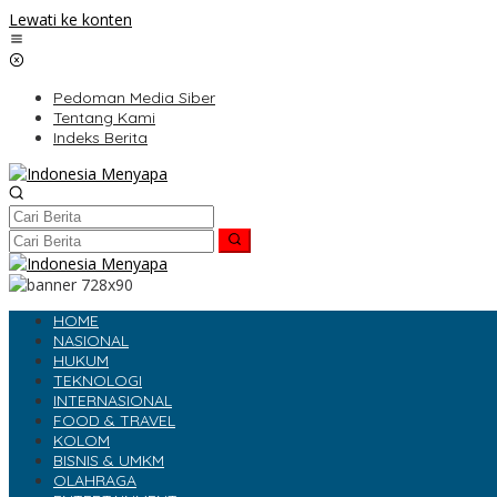
Lewati ke konten
Pedoman Media Siber
Tentang Kami
Indeks Berita
HOME
NASIONAL
HUKUM
TEKNOLOGI
INTERNASIONAL
FOOD & TRAVEL
KOLOM
BISNIS & UMKM
OLAHRAGA