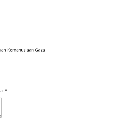
tuan Kemanusiaan Gaza
dai
*