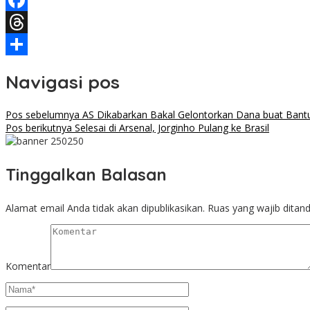
Telegram
Facebook
Threads
Share
Navigasi pos
Pos sebelumnya
AS Dikabarkan Bakal Gelontorkan Dana buat Ban
Pos berikutnya
Selesai di Arsenal, Jorginho Pulang ke Brasil
Tinggalkan Balasan
Alamat email Anda tidak akan dipublikasikan.
Ruas yang wajib ditan
Komentar