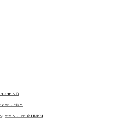
han
ibu Telur
rusan NIB
ar dari UMKM
 Nyata NU untuk UMKM