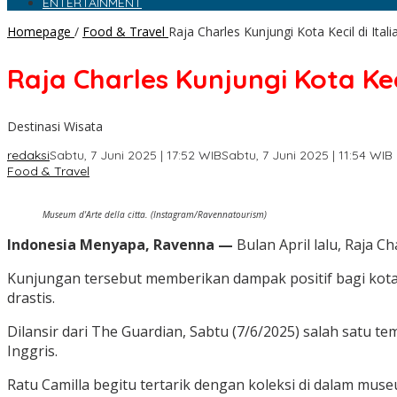
ENTERTAINMENT
Homepage
/
Food & Travel
Raja Charles Kunjungi Kota Kecil di Ita
Raja Charles Kunjungi Kota Kec
Destinasi Wisata
redaksi
Sabtu, 7 Juni 2025 | 17:52 WIB
Sabtu, 7 Juni 2025 | 11:54 WIB
Food & Travel
Museum d'Arte della citta. (Instagram/Ravennatourism)
Indonesia Menyapa, Ravenna —
Bulan April lalu, Raja C
Kunjungan tersebut memberikan dampak positif bagi kota 
drastis.
Dilansir dari The Guardian, Sabtu (7/6/2025) salah satu 
Inggris.
Ratu Camilla begitu tertarik dengan koleksi di dalam museu