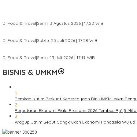
Pesona Danau Tondano, Ada Kuliner Khas yang Bikin Turis Ketagi
Di Food & Travel
|
Senin, 3 Agustus 2026 | 17:20 WIB
Pantai Lovina Makin Cantik, Bikin Turis Asing Batal ke Tempat Lain
Di Food & Travel
|
Sabtu, 25 Juli 2026 | 17:28 WIB
Ini Rumah Penetasan Penyu Terbesar di Dunia, Bisa Tampung 20 R
Di Food & Travel
|
Senin, 13 Juli 2026 | 17:19 WIB
BISNIS & UMKM
1
Pemkab Kutim Perkuat Kepercayaan Diri UMKM lewat Pengu
2
Perputaran Ekonomi Piala Presiden 2026 Tembus Rp1,5 Mili
3
Wagup Jatim Sebut Cangkrukan Ekonomi Pancasila Wujud