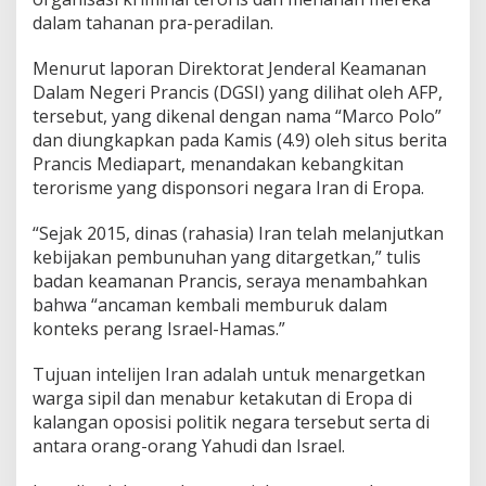
g
dalam tahanan pra-peradilan.
-
o
r
Menurut laporan Direktorat Jenderal Keamanan
a
Dalam Negeri Prancis (DGSI) yang dilihat oleh AFP,
n
tersebut, yang dikenal dengan nama “Marco Polo”
g
dan diungkapkan pada Kamis (4.9) oleh situs berita
Y
Prancis Mediapart, menandakan kebangkitan
a
h
terorisme yang disponsori negara Iran di Eropa.
u
d
“Sejak 2015, dinas (rahasia) Iran telah melanjutkan
i
kebijakan pembunuhan yang ditargetkan,” tulis
d
badan keamanan Prancis, seraya menambahkan
i
E
bahwa “ancaman kembali memburuk dalam
r
konteks perang Israel-Hamas.”
o
p
Tujuan intelijen Iran adalah untuk menargetkan
a
warga sipil dan menabur ketakutan di Eropa di
kalangan oposisi politik negara tersebut serta di
antara orang-orang Yahudi dan Israel.