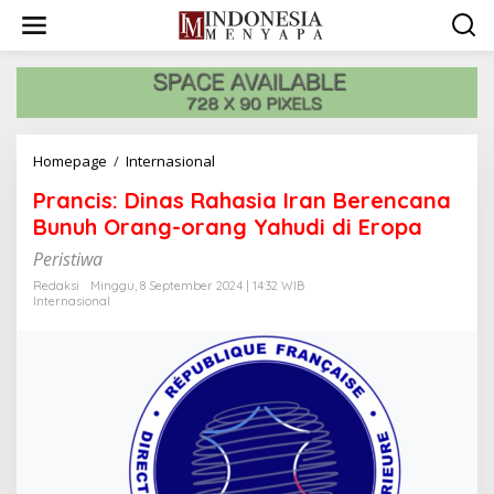
L
e
w
a
t
i
k
e
Homepage
/
Internasional
P
k
r
o
Prancis: Dinas Rahasia Iran Berencana
a
n
n
Bunuh Orang-orang Yahudi di Eropa
t
c
e
Peristiwa
i
n
s
Redaksi
Minggu, 8 September 2024 | 14:32 WIB
:
Internasional
D
i
n
a
s
R
a
h
a