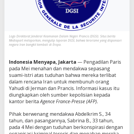
s
i
a
I
r
a
n
Logo Direktorat Jenderal Keamanan Dalam Negeri Prancis (DGSI). Situs berita
B
Mediapart melaporkan, mengutip laporan DGSI, bahwa terorisme yang disponsori
e
negara Iran bangkit kembali di Eropa.
r
e
n
Indonesia Menyapa, Jakarta
— Pengadilan Paris
c
pada Mei menahan dan mendakwa sepasang
a
suami-istri atas tuduhan bahwa mereka terlibat
n
dalam rencana Iran untuk membunuh orang
a
B
Yahudi di Jerman dan Prancis. Informasi kasus itu
u
diungkapkan oleh sumber kepolisian kepada
n
kantor berita
Agence France-Presse (AFP).
u
h
Pihak berwenang mendakwa Abdelkrim S., 34
O
r
tahun, dan pasangannya, Sabrina B., 33 tahun,
a
pada 4 Mei dengan tuduhan berkonspirasi dengan
n
organisasi kriminal teroris dan menahan mereka