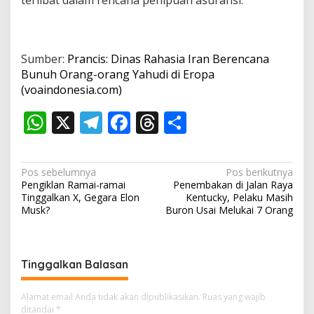
terlibat dalam rencana penipuan asuransi.
Sumber:
Prancis: Dinas Rahasia Iran Berencana
Bunuh Orang-orang Yahudi di Eropa
(voaindonesia.com)
W
X
T
F
T
S
h
el
ac
h
h
at
e
e
re
ar
N
Pos sebelumnya
Pos berikutnya
s
gr
b
a
e
Pengiklan Ramai-ramai
Penembakan di Jalan Raya
a
Tinggalkan X, Gegara Elon
Kentucky, Pelaku Masih
A
a
o
d
v
Musk?
Buron Usai Melukai 7 Orang
p
m
o
s
i
p
k
g
Tinggalkan Balasan
a
s
Alamat email Anda tidak akan dipublikasikan.
Ruas yang wajib
i
ditandai
*