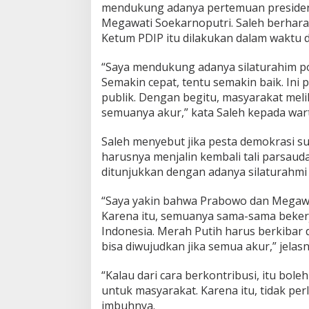
c
mendukung adanya pertemuan presiden 
a
Megawati Soekarnoputri. Saleh berhar
n
Ketum PDIP itu dilakukan dalam waktu d
a
B
“Saya mendukung adanya silaturahim po
e
r
Semakin cepat, tentu semakin baik. Ini 
t
publik. Dengan begitu, masyarakat meli
e
semuanya akur,” kata Saleh kepada wart
m
u
Saleh menyebut jika pesta demokrasi s
,
P
harusnya menjalin kembali tali parsaudar
A
ditunjukkan dengan adanya silaturahmi t
N
:
“Saya yakin bahwa Prabowo dan Megawat
M
Karena itu, semuanya sama-sama beke
a
s
Indonesia. Merah Putih harus berkibar 
y
bisa diwujudkan jika semua akur,” jelasn
a
r
“Kalau dari cara berkontribusi, itu bole
a
untuk masyarakat. Karena itu, tidak perl
k
a
imbuhnya.