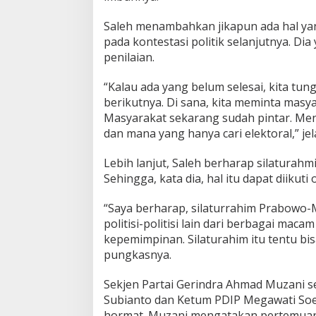
t
B
Saleh menambahkan jikapun ada hal yan
i
pada kontestasi politik selanjutnya. D
s
penilaian.
a
L
i
“Kalau ada yang belum selesai, kita tun
h
berikutnya. Di sana, kita meminta masy
a
Masyarakat sekarang sudah pintar. Me
t
dan mana yang hanya cari elektoral,” jela
S
e
m
Lebih lanjut, Saleh berharap silaturahmi
u
Sehingga, kata dia, hal itu dapat diikuti
a
n
“Saya berharap, silaturrahim Prabowo-Me
y
a
politisi-politisi lain dari berbagai macam
A
kepemimpinan. Silaturahim itu tentu bis
k
pungkasnya.
u
r
Sekjen Partai Gerindra Ahmad Muzani
Subianto dan Ketum PDIP Megawati Soe
hormat. Muzani mengatakan pertemua