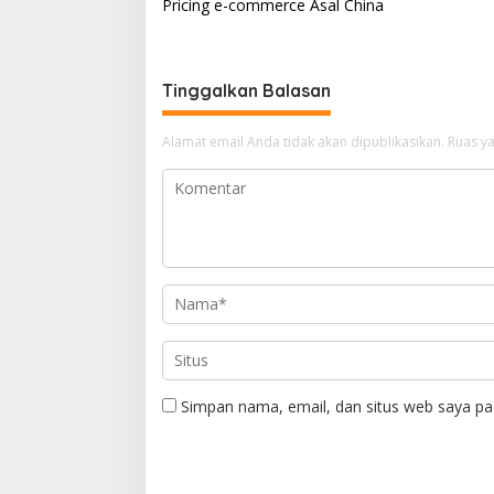
a
Pricing e-commerce Asal China
A
a
o
d
v
p
m
o
s
i
p
k
g
Tinggalkan Balasan
a
Alamat email Anda tidak akan dipublikasikan.
Ruas ya
s
i
p
o
s
Simpan nama, email, dan situs web saya pa