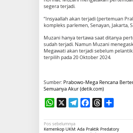
segera terjadi.
“Insyaallah akan terjadi (pertemuan Pr
kompleks parlemen, Senayan, Jakarta, Se
Muzani hanya tertawa saat ditanya pe
sudah terjadi. Namun Muzani menegas
Megawati akan terjadi sebelum pelantik
terpilih pada 20 Oktober 2024.
Sumber:
Prabowo-Mega Rencana Bertemu
Semuanya Akur (detik.com)
W
X
T
F
T
S
h
el
ac
h
h
at
e
e
re
ar
N
Pos sebelumnya
s
gr
b
a
e
Kemenkop UKM: Ada Praktik Predatory