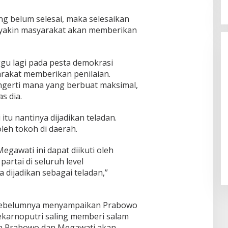
g belum selesai, maka selesaikan
ia yakin masyarakat akan memberikan
ggu lagi pada pesta demokrasi
arakat memberikan penilaian.
ngerti mana yang berbuat maksimal,
s dia.
 itu nantinya dijadikan teladan.
 oleh tokoh di daerah.
gawati ini dapat diikuti oleh
 partai di seluruh level
a dijadikan sebagai teladan,”
 sebelumnya menyampaikan Prabowo
karnoputri saling memberi salam
n Prabowo dan Megawati akan