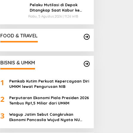
Pelaku Mutilasi di Depok
Ditangkap Saat Kabur ke
Pandeglang
Rabu, 5 Agustus 2026 | 11:26 WIB
FOOD & TRAVEL
BISNIS & UMKM
1
Pemkab Kutim Perkuat Kepercayaan Diri
UMKM lewat Pengurusan NIB
2
Perputaran Ekonomi Piala Presiden 2026
Tembus Rp1,5 Miliar dari UMKM
3
Wagup Jatim Sebut Cangkrukan
Ekonomi Pancasila Wujud Nyata NU
untuk UMKM