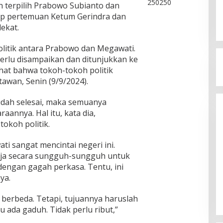
terpilih Prabowo Subianto dan
ap pertemuan Ketum Gerindra dan
ekat.
litik antara Prabowo dan Megawati.
perlu disampaikan dan ditunjukkan ke
hat bahwa tokoh-tokoh politik
awan, Senin (9/9/2024).
udah selesai, maka semuanya
aannya. Hal itu, kata dia,
okoh politik.
i sangat mencintai negeri ini.
rja secara sungguh-sungguh untuk
dengan gagah perkasa. Tentu, ini
ya.
h berbeda. Tetapi, tujuannya haruslah
u ada gaduh. Tidak perlu ribut,”