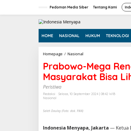
L
e
Pedoman Media Siber
Tentang Kami
Ind
w
a
t
i
k
HOME
NASIONAL
HUKUM
TEKNOLOGI
e
k
o
Homepage
/
Nasional
P
n
r
t
Prabowo-Mega Ren
a
e
b
n
Masyarakat Bisa L
o
w
o
Peristiwa
-
Redaksi
Selasa, 10 September 2024 | 08:42 WIB
M
Nasional
e
g
Saleh Daulay (Foto: dok. PAN)
a
R
e
Indonesia Menyapa, Jakarta
— Ketua 
n