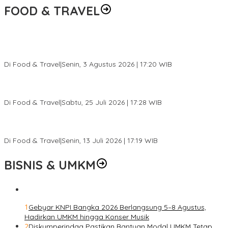
FOOD & TRAVEL
Pesona Danau Tondano, Ada Kuliner Khas yang Bikin Turis
Ketagihan
Di Food & Travel
|
Senin, 3 Agustus 2026 | 17:20 WIB
Pantai Lovina Makin Cantik, Bikin Turis Asing Batal ke Tempat
Lain
Di Food & Travel
|
Sabtu, 25 Juli 2026 | 17:28 WIB
Ini Rumah Penetasan Penyu Terbesar di Dunia, Bisa Tampung 20
Ribu Telur
Di Food & Travel
|
Senin, 13 Juli 2026 | 17:19 WIB
BISNIS & UMKM
1
Gebyar KNPI Bangka 2026 Berlangsung 5–8 Agustus,
Hadirkan UMKM hingga Konser Musik
2
Diskumperindag Pastikan Bantuan Modal UMKM Tetap