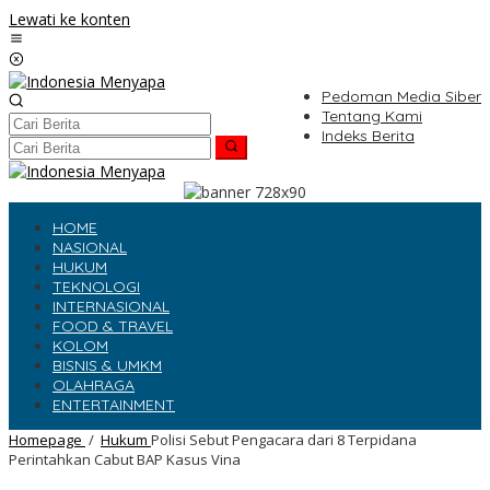
Lewati ke konten
Pedoman Media Siber
Tentang Kami
Indeks Berita
HOME
NASIONAL
HUKUM
TEKNOLOGI
INTERNASIONAL
FOOD & TRAVEL
KOLOM
BISNIS & UMKM
OLAHRAGA
ENTERTAINMENT
Homepage
/
Hukum
Polisi Sebut Pengacara dari 8 Terpidana
Perintahkan Cabut BAP Kasus Vina