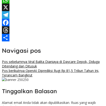
WhatsApp
X
Telegram
Facebook
Threads
Share
Navigasi pos
Pos sebelumnya
Viral Balita Dianiaya di Daycare Depok, Diduga
Ditendang dan Ditusuk
Pos berikutnya
OpenAI Diprediksi Rugi Rp 81,5 Triliun Tahun Ini,
Terancam Bangkrut
Tinggalkan Balasan
Alamat email Anda tidak akan dipublikasikan.
Ruas yang wajib