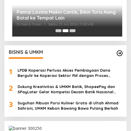
I
B
Di
BISNIS & UMKM
1
LPDB Koperasi Perluas Akses Pembiayaan Dana
Bergulir ke Koperasi Sektor Riil dengan Proses
Transparan dan Akuntabel
2
Dukung Kreativitas & UMKM Batik, ShopeePay dan
SPayLater Gelar Kompetisi Desain Batik Nasional
‘Corak Cerita Nusantara’
3
Suguhan Ribuan Porsi Kuliner Gratis di Ultah Ahmad
Sahroni, UMKM Kebon Bawang Bawa Pulang Berkah