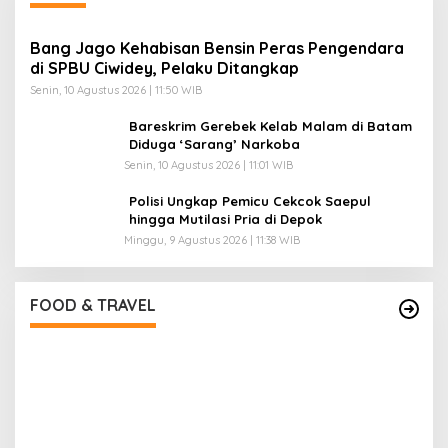
Bang Jago Kehabisan Bensin Peras Pengendara
di SPBU Ciwidey, Pelaku Ditangkap
Senin, 10 Agustus 2026 | 11:50 WIB
Bareskrim Gerebek Kelab Malam di Batam
Diduga ‘Sarang’ Narkoba
Senin, 10 Agustus 2026 | 11:01 WIB
Polisi Ungkap Pemicu Cekcok Saepul
hingga Mutilasi Pria di Depok
Minggu, 9 Agustus 2026 | 11:38 WIB
Pantai Lovina Makin Cantik, Bikin Turis Asing
Batal ke Tempat Lain
Di Food & Travel
|
Sabtu, 25 Juli 2026 | 17:28 WIB
FOOD & TRAVEL