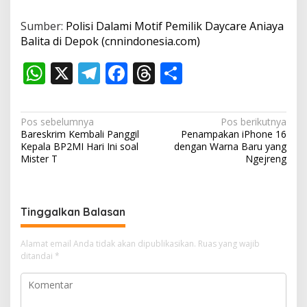
Sumber:
Polisi Dalami Motif Pemilik Daycare Aniaya
Balita di Depok (cnnindonesia.com)
W
X
T
F
T
S
h
el
ac
h
h
at
e
e
re
ar
N
Pos sebelumnya
Pos berikutnya
s
gr
b
a
e
Bareskrim Kembali Panggil
Penampakan iPhone 16
a
Kepala BP2MI Hari Ini soal
dengan Warna Baru yang
A
a
o
d
v
Mister T
Ngejreng
p
m
o
s
i
p
k
g
Tinggalkan Balasan
a
s
Alamat email Anda tidak akan dipublikasikan.
Ruas yang wajib
i
ditandai
*
p
o