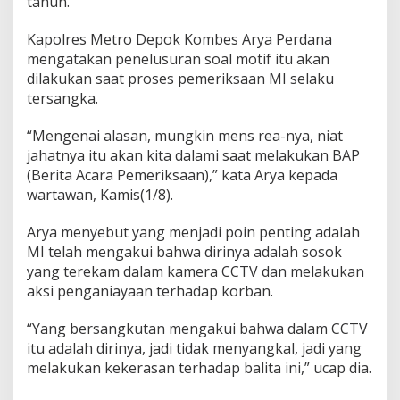
tahun.
m
i
Kapolres Metro Depok Kombes Arya Perdana
l
mengatakan penelusuran soal motif itu akan
i
k
dilakukan saat proses pemeriksaan MI selaku
D
tersangka.
a
y
“Mengenai alasan, mungkin mens rea-nya, niat
c
jahatnya itu akan kita dalami saat melakukan BAP
a
r
(Berita Acara Pemeriksaan),” kata Arya kepada
e
wartawan, Kamis(1/8).
A
n
Arya menyebut yang menjadi poin penting adalah
i
MI telah mengakui bahwa dirinya adalah sosok
a
y
yang terekam dalam kamera CCTV dan melakukan
a
aksi penganiayaan terhadap korban.
B
a
“Yang bersangkutan mengakui bahwa dalam CCTV
l
itu adalah dirinya, jadi tidak menyangkal, jadi yang
i
t
melakukan kekerasan terhadap balita ini,” ucap dia.
a
d