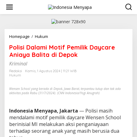
L
e
w
a
t
i
k
Homepage
/
Hukum
P
e
o
Polisi Dalami Motif Pemilik Daycare
k
l
o
i
Aniaya Balita di Depok
n
s
t
Kriminal
i
e
D
Redaksi
Kamis, 1 Agustus 2024 | 11:21 WIB
n
a
Hukum
l
a
Wensen School yang berada di Depok, Jawa Barat, terpantau tutup dan tak ada
m
aktivitas pada Rabu (31/7/2024). (CNN Indonesia/Yogi Anugrah)
i
M
o
Indonesia Menyapa, Jakarta
— Polisi masih
t
mendalami motif pemilik daycare Wensen School
i
berinisial MI melakukan aksi penganiayaan
f
P
terhadap seorang anak yang masih berusia dua
e