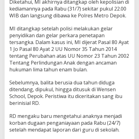
Diketahui, MI akhirnya ditangkap oleh kepolisian di
i
kediamannya pada Rabu (31/7) sekitar pukul 22.00
D
WIB dan langsung dibawa ke Polres Metro Depok.
e
p
o
MI ditangkap setelah polisi melakukan gelar
k
penyidikan dan gelar perkara penetapan
tersangka. Dalam kasus ini, MI dijerat Pasal 80 Ayat
1 Jo Pasal 80 Ayat 2 UU Nomor 35 Tahun 2014
tentang Perubahan atas UU Nomor 23 Tahun 2002
Tentang Perlindungan Anak dengan ancaman
hukuman lima tahun enam bulan.
Sebelumnya, balita berusia dua tahun diduga
ditendang, dipukul, hingga ditusuk di Wensen
School, Depok. Peristiwa itu diceritakan sang ibu
berinisial RD.
RD mengaku baru mengetahui anaknya menjadi
korban dugaan penganiayaan pada Rabu (24/7)
setelah mendapat laporan dari guru di sekolah.