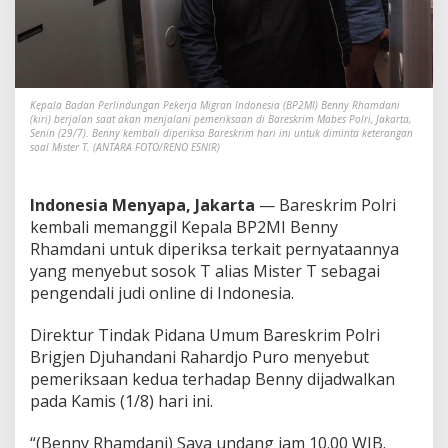
a
n
g
g
i
l
Kepala Badan Perlindungan Pekerja Migran Indonesia (BP2MI) Benny Rhamdani
K
(kiri) berjalan saat akan menjalani pemeriksaan di Bareskrim Mabes Polri, Jakarta,
e
Senin (29/7). Benny kembali diperiksa Bareskrim hari ini untuk diminta keterangan
p
soal Mister T. (ANTARA FOTO/RENO ESNIR)
a
l
a
Indonesia Menyapa, Jakarta
— Bareskrim Polri
B
kembali memanggil Kepala BP2MI Benny
P
Rhamdani untuk diperiksa terkait pernyataannya
2
yang menyebut sosok T alias Mister T sebagai
M
pengendali judi online di Indonesia.
I
H
a
Direktur Tindak Pidana Umum Bareskrim Polri
r
Brigjen Djuhandani Rahardjo Puro menyebut
i
pemeriksaan kedua terhadap Benny dijadwalkan
I
pada Kamis (1/8) hari ini.
n
i
s
“(Benny Rhamdani) Saya undang jam 10.00 WIB.