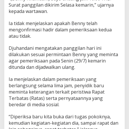
o
Surat panggilan dikirim Selasa kemarin,” ujarnya
a
kepada wartawan.
l
M
i
Ia tidak menjelaskan apakah Benny telah
s
mengonfirmasi hadir dalam pemeriksaan kedua
t
atau tidak.
e
r
Djuhandani mengatakan panggilan hari ini
T
dilakukan sesuai permintaan Benny yang meminta
agar pemeriksaan pada Senin (29/7) kemarin
ditunda dan dijadwalkan ulang.
Ia menjelaskan dalam pemeriksaan yang
berlangsung selama lima jam, penyidik baru
meminta keterangan terkait peristiwa Rapat
Terbatas (Ratas) serta pernyataannya yang
beredar di media sosial.
“Diperiksa baru kita buka dari tugas pokoknya,
kemudian kegiatan-kegiatan dia, sampai rapat dan