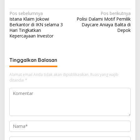
h
el
ac
h
h
at
e
e
re
ar
N
Pos sebelumnya
Pos berikutnya
s
gr
b
a
e
Istana Klaim Jokowi
Polisi Dalami Motif Pemilik
a
Berkantor di IKN selama 3
Daycare Aniaya Balita di
A
a
o
d
v
Hari Tingkatkan
Depok
Kepercayaan Investor
p
m
o
s
i
p
k
g
a
Tinggalkan Balasan
s
i
Alamat email Anda tidak akan dipublikasikan.
Ruas yang wajib
ditandai
*
p
o
s