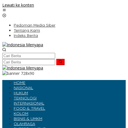
Lewati ke konten
Pedoman Media Siber
Tentang Kami
Indeks Berita
HOME
NASIONAL
HUKUM
TEKNOLOGI
INTERNASIONAL
FOOD & TRAVEL
KOLOM
BISNIS & UMKM
OLAHRAGA