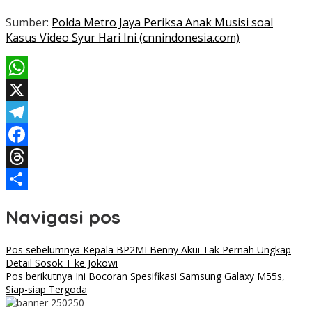
Sumber:
Polda Metro Jaya Periksa Anak Musisi soal
Kasus Video Syur Hari Ini (cnnindonesia.com)
WhatsApp
X
Telegram
Facebook
Threads
Share
Navigasi pos
Pos sebelumnya
Kepala BP2MI Benny Akui Tak Pernah Ungkap
Detail Sosok T ke Jokowi
Pos berikutnya
Ini Bocoran Spesifikasi Samsung Galaxy M55s,
Siap-siap Tergoda