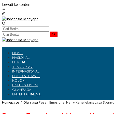
Lewati ke konten
HOME
NASIONAL
HUKUM
TEKNOLOGI
INTERNASIONAL
FOOD & TRAVEL
KOLOM
BISNIS & UMKM
OLAHRAGA
ENTERTAINMENT
Homepage
/
Olahraga
Pesan Emosional Harry Kane Jelang Laga Spanyol v