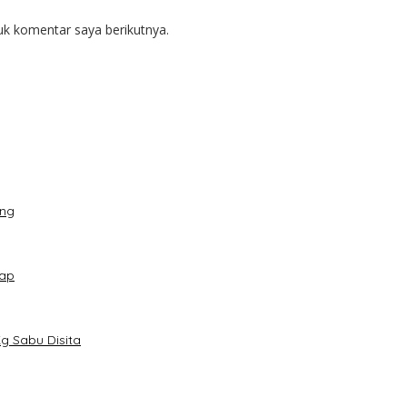
uk komentar saya berikutnya.
ang
kap
g Sabu Disita