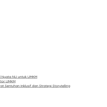
han
ibu Telur
d Nyata NU untuk UMKM
ektor UMKM
Sentuhan Inklusif dan Strategi Storytelling