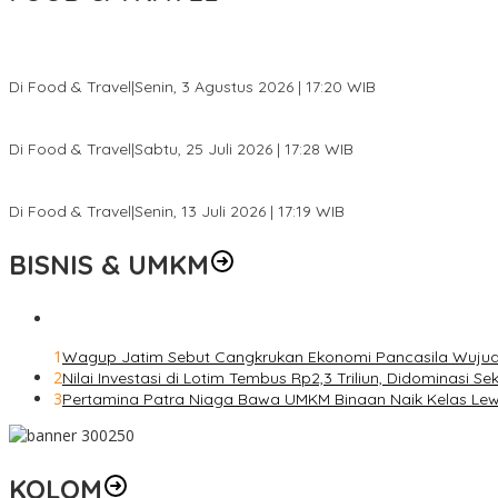
Pesona Danau Tondano, Ada Kuliner Khas yang Bikin Turis Ketagi
Di Food & Travel
|
Senin, 3 Agustus 2026 | 17:20 WIB
Pantai Lovina Makin Cantik, Bikin Turis Asing Batal ke Tempat Lain
Di Food & Travel
|
Sabtu, 25 Juli 2026 | 17:28 WIB
Ini Rumah Penetasan Penyu Terbesar di Dunia, Bisa Tampung 20 R
Di Food & Travel
|
Senin, 13 Juli 2026 | 17:19 WIB
BISNIS & UMKM
1
Wagup Jatim Sebut Cangkrukan Ekonomi Pancasila Wuju
2
Nilai Investasi di Lotim Tembus Rp2,3 Triliun, Didominasi S
3
Pertamina Patra Niaga Bawa UMKM Binaan Naik Kelas Lewat 
KOLOM