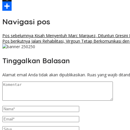
Threads
Share
Navigasi pos
Pos sebelumnya
Kisah Menyentuh Marc Marquez, Dituntun Gresini 
Pos berikutnya
Jalani Rehabilitasi, Virgoun Tetap Berkomunikasi de
Tinggalkan Balasan
Alamat email Anda tidak akan dipublikasikan.
Ruas yang wajib ditan