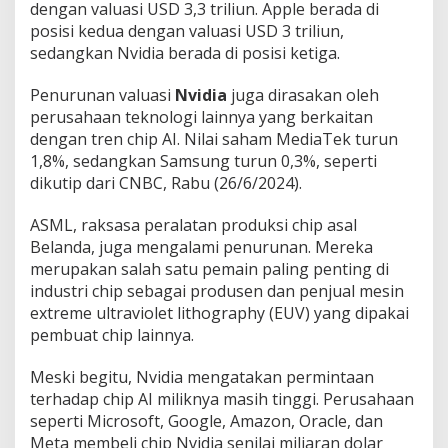
dengan valuasi USD 3,3 triliun. Apple berada di
a
posisi kedua dengan valuasi USD 3 triliun,
n
sedangkan Nvidia berada di posisi ketiga.
g
-
t
Penurunan valuasi
Nvidia
juga dirasakan oleh
e
perusahaan teknologi lainnya yang berkaitan
n
dengan tren chip AI. Nilai saham MediaTek turun
a
1,8%, sedangkan Samsung turun 0,3%, seperti
n
g
dikutip dari CNBC, Rabu (26/6/2024).
S
a
ASML, raksasa peralatan produksi chip asal
j
Belanda, juga mengalami penurunan. Mereka
a
merupakan salah satu pemain paling penting di
industri chip sebagai produsen dan penjual mesin
extreme ultraviolet lithography (EUV) yang dipakai
pembuat chip lainnya.
Meski begitu, Nvidia mengatakan permintaan
terhadap chip AI miliknya masih tinggi. Perusahaan
seperti Microsoft, Google, Amazon, Oracle, dan
Meta membeli chip Nvidia senilai miliaran dolar