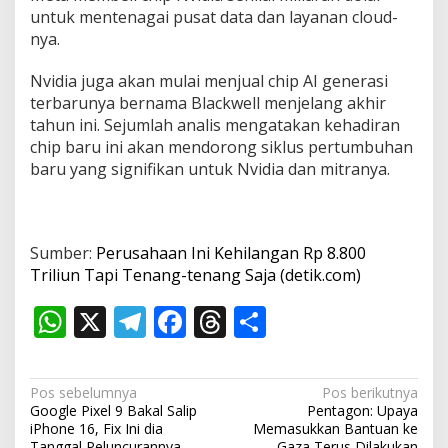
untuk mentenagai pusat data dan layanan cloud-
nya.
Nvidia juga akan mulai menjual chip AI generasi
terbarunya bernama Blackwell menjelang akhir
tahun ini. Sejumlah analis mengatakan kehadiran
chip baru ini akan mendorong siklus pertumbuhan
baru yang signifikan untuk Nvidia dan mitranya.
Sumber:
Perusahaan Ini Kehilangan Rp 8.800
Triliun Tapi Tenang-tenang Saja (detik.com)
W
X
T
F
T
S
h
el
ac
h
h
at
e
e
re
ar
N
Pos sebelumnya
Pos berikutnya
s
gr
b
a
e
Google Pixel 9 Bakal Salip
Pentagon: Upaya
a
iPhone 16, Fix Ini dia
Memasukkan Bantuan ke
Tanggal Peluncurannya
Gaza Terus Dilakukan