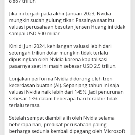
8.867 triliun.
n
g
Jika ini terjadi pada akhir Januari 2023, Nvidia
a
mungkin sudah gulung tikar. Pasalnya saat itu
n
R
valuasi perusahaan besutan Jensen Huang ini tidak
p
sampai USD 500 miliar.
8
.
Kini di Juni 2024, kehilangan valuasi lebih dari
8
setengah triliun dolar mungkin tidak terlalu
0
0
dipusingkan oleh Nvidia karena kapitalisasi
T
pasarnya saat ini masih sebesar USD 2,9 triliun.
r
i
Lonjakan performa Nvidia didorong oleh tren
l
kecerdasan buatan (AI). Sepanjang tahun ini saja
i
u
valuasi Nvidia naik lebih dari 145%. Jadi penurunan
n
sebesar 13% dalam beberapa hari terakhir tidak
T
terlalu terasa.
a
p
Setelah sempat diambil alih oleh Nvidia selama
i
T
beberapa hari, predikat perusahaan paling
e
berharga sedunia kembali dipegang oleh Microsoft
n