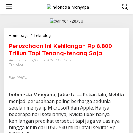
L
e
w
a
t
i
k
Homepage
/
Teknologi
P
e
e
Perusahaan Ini Kehilangan Rp 8.800
k
r
o
u
Triliun Tapi Tenang-tenang Saja
n
s
Redaksi
Rabu, 26 Juni 2024 | 13:45 WIB
t
a
Teknologi
e
h
n
a
Foto: (Nvidia)
a
n
I
Indonesia Menyapa, Jakarta
n
— Pekan lalu,
Nvidia
i
menjadi perusahaan paling berharga sedunia
K
setelah menyalip Microsoft dan Apple. Hanya
e
beberapa hari setelahnya, Nvidia tidak hanya
h
kehilangan predikat tersebut tapi juga valuasinya
i
l
hingga lebih dari USD 540 miliar atau sekitar Rp
a