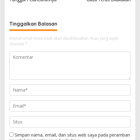
A
a
o
d
v
p
m
o
s
i
p
k
g
Tinggalkan Balasan
a
s
Alamat email Anda tidak akan dipublikasikan.
Ruas yang wajib
i
ditandai
*
p
o
s
Simpan nama, email, dan situs web saya pada peramban