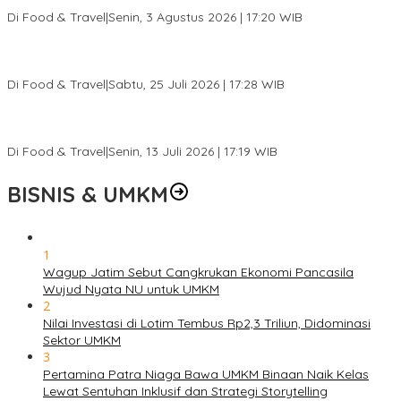
Ketagihan
Di Food & Travel
|
Senin, 3 Agustus 2026 | 17:20 WIB
Pantai Lovina Makin Cantik, Bikin Turis Asing Batal ke Tempat
Lain
Di Food & Travel
|
Sabtu, 25 Juli 2026 | 17:28 WIB
Ini Rumah Penetasan Penyu Terbesar di Dunia, Bisa Tampung 20
Ribu Telur
Di Food & Travel
|
Senin, 13 Juli 2026 | 17:19 WIB
BISNIS & UMKM
1
Wagup Jatim Sebut Cangkrukan Ekonomi Pancasila
Wujud Nyata NU untuk UMKM
2
Nilai Investasi di Lotim Tembus Rp2,3 Triliun, Didominasi
Sektor UMKM
3
Pertamina Patra Niaga Bawa UMKM Binaan Naik Kelas
Lewat Sentuhan Inklusif dan Strategi Storytelling