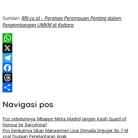
Sumber:
RRI.co.id – Peranan Perempuan Penting dalam
Pengembangan UMKM di Kaltara
WhatsApp
X
Telegram
Facebook
Threads
Share
Navigasi pos
Pos sebelumnya
Mbappe Minta Madrid Jangan Kasih Guard of
Honour ke Barcelona?
Pos berikutnya
Sikap Manajemen Usai Denada Digugat Rp 7 M
soal Dugaan Penelantaran Anak