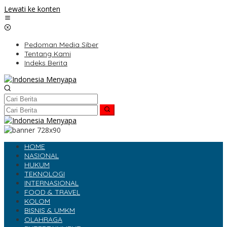
Lewati ke konten
Pedoman Media Siber
Tentang Kami
Indeks Berita
HOME
NASIONAL
HUKUM
TEKNOLOGI
INTERNASIONAL
FOOD & TRAVEL
KOLOM
BISNIS & UMKM
OLAHRAGA