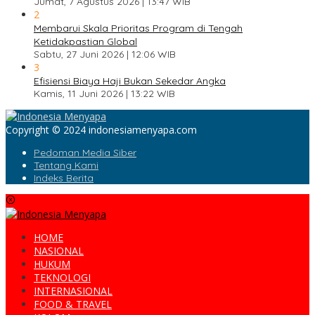
Jumat, 7 Agustus 2026 | 13:47 WIB
2
Membarui Skala Prioritas Program di Tengah
Ketidakpastian Global
Sabtu, 27 Juni 2026 | 12:06 WIB
3
Efisiensi Biaya Haji Bukan Sekedar Angka
Kamis, 11 Juni 2026 | 13:22 WIB
Copyright © 2024 indonesiamenyapa.com
Pedoman Media Siber
Tentang Kami
Indeks Berita
HOME
NASIONAL
HUKUM
TEKNOLOGI
INTERNASIONAL
FOOD & TRAVEL