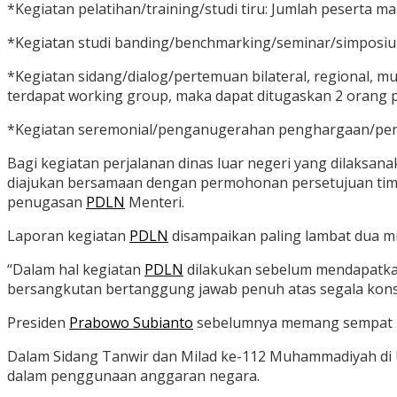
*Kegiatan pelatihan/training/studi tiru: Jumlah peserta m
*Kegiatan studi banding/benchmarking/seminar/simposiu
*Kegiatan sidang/dialog/pertemuan bilateral, regional, mu
terdapat working group, maka dapat ditugaskan 2 orang pe
*Kegiatan seremonial/penganugerahan penghargaan/pena
Bagi kegiatan perjalanan dinas luar negeri yang dilaksa
diajukan bersamaan dengan permohonan persetujuan tim 
penugasan
PDLN
Menteri.
Laporan kegiatan
PDLN
disampaikan paling lambat dua m
“Dalam hal kegiatan
PDLN
dilakukan sebelum mendapatka
bersangkutan bertanggung jawab penuh atas segala konsek
Presiden
Prabowo Subianto
sebelumnya memang sempat m
Dalam Sidang Tanwir dan Milad ke-112 Muhammadiyah di 
dalam penggunaan anggaran negara.