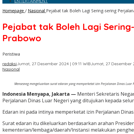
ENTERTAINMENT
Homepage
/
Nasional
Pejabat tak Boleh Lagi Sering-sering Perjala
Pejabat tak Boleh Lagi Sering-
Prabowo
Peristiwa
redaksi
Jumat, 27 Desember 2024 | 09:11 WIB
Jumat, 27 Desember 2
Nasional
Mensesneg mengeluarkan surat edaran yang memperketat izin Perjalanan Dinas Luar N
Indonesia Menyapa, Jakarta —
Menteri Sekretaris Neg
Perjalanan Dinas Luar Negeri yang ditujukan kepada selu
Edaran ini pada intinya memperketat izin Perjalanan Dina
Surat edaran itu dikeluarkan berdasarkan arahan Preside
kementerian/lembaga/daerah/lnstansi melakukan penghema