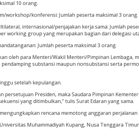
aksimal 10 orang.
m/workshop/konferensi: Jumlah peserta maksimal 3 orang.
ltilateral, internasional/penjajakan kerja sama: Jumlah pe
r working group yang merupakan bagian dari delegasi utama
ndatanganan: Jumlah peserta maksimal 3 orang.
nakan oleh para Menteri/Wakil Menteri/Pimpinan Lembaga, m
pendamping substansi maupun nonsubstansi serta permoho
inggu setelah kepulangan.
n persetujuan Presiden, maka Saudara Pimpinan Kementer
uensi yang ditimbulkan,” tulis Surat Edaran yang sama.
engungkapkan rencana memotong anggaran perjalanan din
Universitas Muhammadiyah Kupang, Nusa Tenggara Timur, R