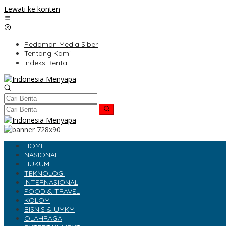
Lewati ke konten
Pedoman Media Siber
Tentang Kami
Indeks Berita
HOME
NASIONAL
HUKUM
TEKNOLOGI
INTERNASIONAL
FOOD & TRAVEL
KOLOM
BISNIS & UMKM
OLAHRAGA