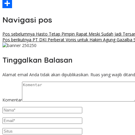
Threads
Share
Navigasi pos
Pos sebelumnya
Hasto Tetap Pimpin Rapat Meski Sudah Jadi Tersa
Pos berikutnya
PT DKI Perberat Vonis untuk Hakim Agung Gazalba S
Tinggalkan Balasan
Alamat email Anda tidak akan dipublikasikan.
Ruas yang wajib ditan
Komentar