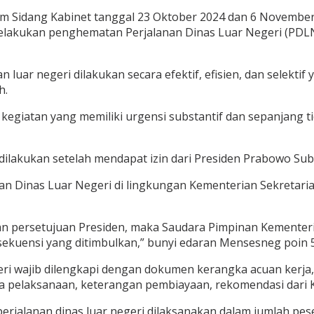
lam Sidang Kabinet tanggal 23 Oktober 2024 dan 6 Novembe
lakukan penghematan Perjalanan Dinas Luar Negeri (PDLN),
 luar negeri dilakukan secara efektif, efisien, dan selekti
h.
kegiatan yang memiliki urgensi substantif dan sepanjang t
 dilakukan setelah mendapat izin dari Presiden Prabowo Sub
nan Dinas Luar Negeri di lingkungan Kementerian Sekretari
n persetujuan Presiden, maka Saudara Pimpinan Kementer
kuensi yang ditimbulkan,” bunyi edaran Mensesneg poin 5
i wajib dilengkapi dengan dokumen kerangka acuan kerja, 
a pelaksanaan, keterangan pembiayaan, rekomendasi dari Ke
erjalanan dinas luar negeri dilaksanakan dalam jumlah pes