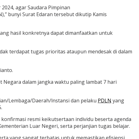
r 2024, agar Saudara Pimpinan
” bunyi Surat Edaran tersebut dikutip Kamis
f yang hasil konkretnya dapat dimanfaatkan untuk
idak terdapat tugas prioritas ataupun mendesak di dalam
ianto.
at Negara dalam jangka waktu paling lambat 7 hari
ian/Lembaga/Daerah/lnstansi dan pelaku
PDLN
yang
.
konfirmasi resmi keikutsertaan individu beserta agenda
menterian Luar Negeri, serta perjanjian tugas belajar.
erta yang sangat terbatas untuk memastikan efisiensi