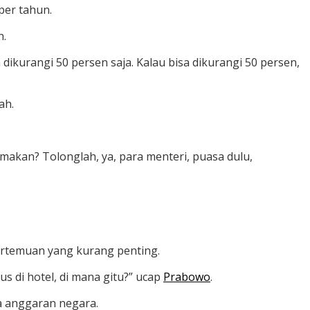
per tahun.
n.
a dikurangi 50 persen saja. Kalau bisa dikurangi 50 persen,
ah.
h makan? Tolonglah, ya, para menteri, puasa dulu,
ertemuan yang kurang penting.
us di hotel, di mana gitu?” ucap
Prabowo
.
a anggaran negara.