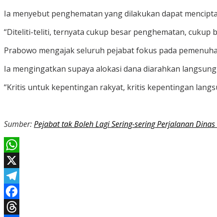
Ia menyebut penghematan yang dilakukan dapat menciptak
“Diteliti-teliti, ternyata cukup besar penghematan, cukup 
Prabowo mengajak seluruh pejabat fokus pada pemenuha
Ia mengingatkan supaya alokasi dana diarahkan langsun
“Kritis untuk kepentingan rakyat, kritis kepentingan lang
Sumber:
Pejabat tak Boleh Lagi Sering-sering Perjalanan Dina
WhatsApp
X
Telegram
Facebook