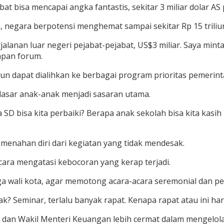
t bisa mencapai angka fantastis, sekitar 3 miliar dolar AS 
negara berpotensi menghemat sampai sekitar Rp 15 triliu
rjalanan luar negeri pejabat-pejabat, US$3 miliar. Saya mint
dapan forum.
n dapat dialihkan ke berbagai program prioritas pemerint
dasar anak-anak menjadi sasaran utama.
a SD bisa kita perbaiki? Berapa anak sekolah bisa kita kasi
enahan diri dari kegiatan yang tidak mendesak.
 cara mengatasi kebocoran yang kerap terjadi.
ga wali kota, agar memotong acara-acara seremonial dan p
ak? Seminar, terlalu banyak rapat. Kenapa rapat atau ini har
dan Wakil Menteri Keuangan lebih cermat dalam mengelol