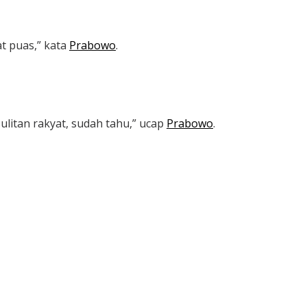
at puas,” kata
Prabowo
.
sulitan rakyat, sudah tahu,” ucap
Prabowo
.