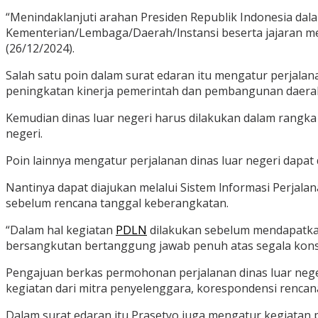
“Menindaklanjuti arahan Presiden Republik Indonesia da
Kementerian/Lembaga/Daerah/lnstansi beserta jajaran me
(26/12/2024).
Salah satu poin dalam surat edaran itu mengatur perjalanan
peningkatan kinerja pemerintah dan pembangunan daera
Kemudian dinas luar negeri harus dilakukan dalam rangka 
negeri.
Poin lainnya mengatur perjalanan dinas luar negeri dapat
Nantinya dapat diajukan melalui Sistem lnformasi Perjala
sebelum rencana tanggal keberangkatan.
“Dalam hal kegiatan
PDLN
dilakukan sebelum mendapatka
bersangkutan bertanggung jawab penuh atas segala konse
Pengajuan berkas permohonan perjalanan dinas luar neger
kegiatan dari mitra penyelenggara, korespondensi rencan
Dalam surat edaran itu Prasetyo juga mengatur kegiatan p