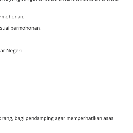
permohonan.
sesuai permohonan.
ar Negeri.
5 orang, bagi pendamping agar memperhatikan asas