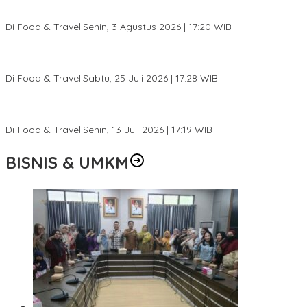
Pesona Danau Tondano, Ada Kuliner Khas yang Bikin Turis
Ketagihan
Di Food & Travel
|
Senin, 3 Agustus 2026 | 17:20 WIB
Pantai Lovina Makin Cantik, Bikin Turis Asing Batal ke Tempat
Lain
Di Food & Travel
|
Sabtu, 25 Juli 2026 | 17:28 WIB
Ini Rumah Penetasan Penyu Terbesar di Dunia, Bisa Tampung 20
Ribu Telur
Di Food & Travel
|
Senin, 13 Juli 2026 | 17:19 WIB
BISNIS & UMKM