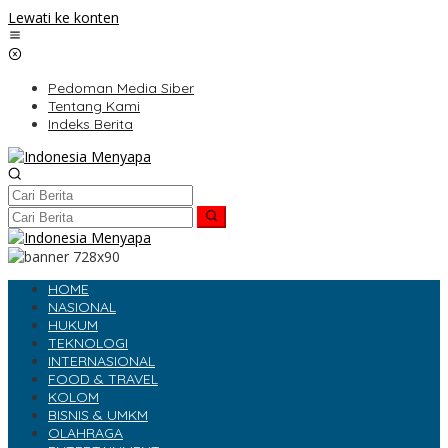
Lewati ke konten
Pedoman Media Siber
Tentang Kami
Indeks Berita
HOME
NASIONAL
HUKUM
TEKNOLOGI
INTERNASIONAL
FOOD & TRAVEL
KOLOM
BISNIS & UMKM
OLAHRAGA