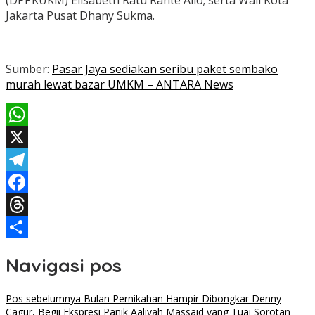
(DPPKUKM) Elisabeth Ratu Rante Allo; serta Wali Kota
Jakarta Pusat Dhany Sukma.
Sumber:
Pasar Jaya sediakan seribu paket sembako
murah lewat bazar UMKM – ANTARA News
WhatsApp
X
Telegram
Facebook
Threads
Share
Navigasi pos
Pos sebelumnya
Bulan Pernikahan Hampir Dibongkar Denny
Cagur, Begii Ekspresi Panik Aaliyah Massaid yang Tuai Sorotan