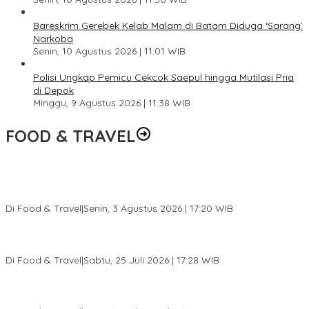
Bareskrim Gerebek Kelab Malam di Batam Diduga ‘Sarang’
Narkoba
Senin, 10 Agustus 2026 | 11:01 WIB
Polisi Ungkap Pemicu Cekcok Saepul hingga Mutilasi Pria
di Depok
Minggu, 9 Agustus 2026 | 11:38 WIB
FOOD & TRAVEL
Pesona Danau Tondano, Ada Kuliner Khas yang Bikin Turis
Ketagihan
Di Food & Travel
|
Senin, 3 Agustus 2026 | 17:20 WIB
Pantai Lovina Makin Cantik, Bikin Turis Asing Batal ke Tempat
Lain
Di Food & Travel
|
Sabtu, 25 Juli 2026 | 17:28 WIB
Ini Rumah Penetasan Penyu Terbesar di Dunia, Bisa Tampung 20
Ribu Telur