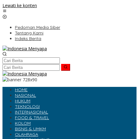
Lewati ke konten
Pedoman Media Siber
Tentang Kami
Indeks Berita
HOME
NASIONAL
HUKUM
TEKNOLOGI
INTERNASIONAL
FOOD & TRAVEL
KOLOM
BISNIS & UMKM
OLAHRAGA