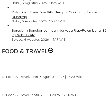
Rabu, 5 Agustus 2026 | 11:26 WIB
Patgulipat Bisnis Don Ritto Tempat Cuci Uang Febrie
Diungkap
Rabu, 5 Agustus 2026 | 10:23 WIB
Bareskrim Bongkar Jaringan Narkoba Riau-Palembang, 86
Kg Sabu Disita
Selasa, 4 Agustus 2026 | 11:19 WIB
FOOD & TRAVEL
Pesona Danau Tondano, Ada Kuliner Khas yang Bikin Turis
Ketagihan
Di Food & Travel
|
Senin, 3 Agustus 2026 | 17:20 WIB
Pantai Lovina Makin Cantik, Bikin Turis Asing Batal ke Tempat
Lain
Di Food & Travel
|
Sabtu, 25 Juli 2026 | 17:28 WIB
Ini Rumah Penetasan Penyu Terbesar di Dunia, Bisa Tampung 20
Ribu Telur