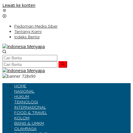
Lewati ke konten
Pedoman Media Siber
Tentang Kami
Indeks Berita
HOME
NASIONAL
HUKUM
TEKNOLOGI
INTERNASIONAL
FOOD & TRAVEL
KOLOM
BISNIS & UMKM
OLAHRAGA