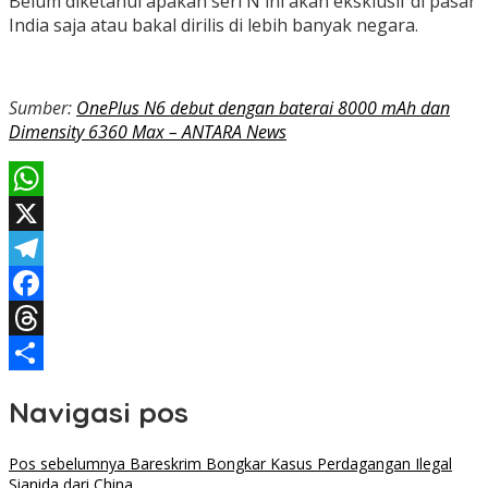
Belum diketahui apakah seri N ini akan eksklusif di pasar
India saja atau bakal dirilis di lebih banyak negara.
Sumber:
OnePlus N6 debut dengan baterai 8000 mAh dan
Dimensity 6360 Max – ANTARA News
WhatsApp
X
Telegram
Facebook
Threads
Share
Navigasi pos
Pos sebelumnya
Bareskrim Bongkar Kasus Perdagangan Ilegal
Sianida dari China