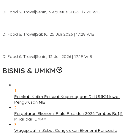
Pesona Danau Tondano, Ada Kuliner Khas yang Bikin Turis
Ketagihan
Di Food & Travel
|
Senin, 3 Agustus 2026 | 17:20 WIB
Pantai Lovina Makin Cantik, Bikin Turis Asing Batal ke Tempat
Lain
Di Food & Travel
|
Sabtu, 25 Juli 2026 | 17:28 WIB
Ini Rumah Penetasan Penyu Terbesar di Dunia, Bisa Tampung 20
Ribu Telur
Di Food & Travel
|
Senin, 13 Juli 2026 | 17:19 WIB
BISNIS & UMKM
1
Pemkab Kutim Perkuat Kepercayaan Diri UMKM lewat
Pengurusan NIB
2
Perputaran Ekonomi Piala Presiden 2026 Tembus Rp1,5
Miliar dari UMKM
3
Wagup Jatim Sebut Cangkrukan Ekonomi Pancasila