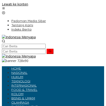
Lewati ke konten
Pedoman Media Siber
Tentang Kami
Indeks Berita
HOME
NASIONAL
HUKUM
TEKNOLOGI
INTERNASIONAL
FOOD & TRAVEL
KOLOM
BISNIS & UMKM
OLAHRAGA