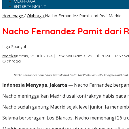
OLAHRAGA
ENTERTAINMENT
Homepage
/
Olahraga
Nacho Fernandez Pamit dari Real Madrid
Nacho Fernandez Pamit dari R
Liga Spanyol
redaksi
Kamis, 25 Juli 2024 | 19:56 WIB
Kamis, 25 Juli 2024 | 07:57 W
Olahraga
Nacho Fernandez pamit dari Real Madrid (Foto: NurPhoto via Getty Images/NurPhoto)
Indonesia Menyapa, Jakarta
— Nacho Fernandez berpami
Nacho meninggalkan Madrid usai kontraknya habis pada mu
Nacho sudah gabung Madrid sejak level junior. Ia menem
Selama berseragam Los Blancos, Nacho memenangi 26 trof
Madrid menggelar seremoni tertutup untuk melepas Nacho. 