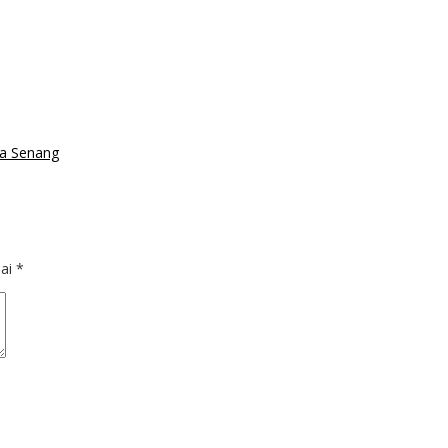
ta Senang
dai
*