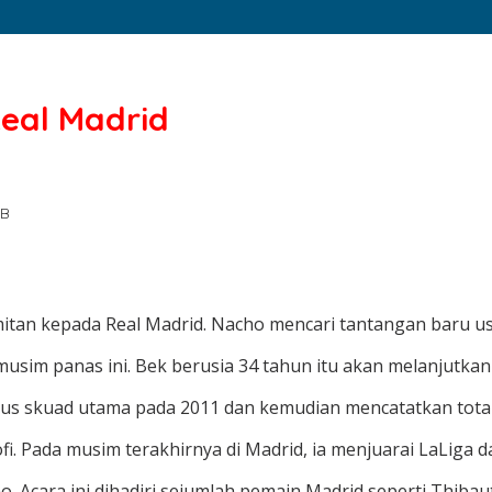
eal Madrid
IB
tan kepada Real Madrid. Nacho mencari tantangan baru us
sim panas ini. Bek berusia 34 tahun itu akan melanjutkan 
bus skuad utama pada 2011 dan kemudian mencatatkan tota
i. Pada musim terakhirnya di Madrid, ia menjuarai LaLig
Acara ini dihadiri sejumlah pemain Madrid seperti Thibaut