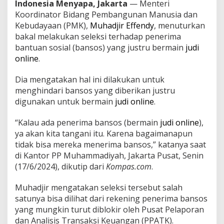
l
Indonesia Menyapa, Jakarta
— Menteri
S
Koordinator Bidang Pembangunan Manusia dan
e
Kebudayaan (PMK),
Muhadjir Effendy
, menuturkan
l
bakal melakukan seleksi terhadap penerima
e
bantuan sosial (bansos) yang justru bermain
judi
k
s
online
.
i
P
Dia mengatakan hal ini dilakukan untuk
e
menghindari bansos yang diberikan justru
n
digunakan untuk bermain
judi online
.
e
r
i
“Kalau ada penerima bansos (bermain
judi online
),
m
ya akan kita tangani itu. Karena bagaimanapun
a
tidak bisa mereka menerima bansos,” katanya saat
B
di Kantor PP Muhammadiyah, Jakarta Pusat, Senin
a
n
(17/6/2024), dikutip dari
Kompas.com
.
s
o
Muhadjir mengatakan seleksi tersebut salah
s
satunya bisa dilihat dari rekening penerima bansos
y
yang mungkin turut diblokir oleh Pusat Pelaporan
a
n
dan Analisis Transaksi Keuangan (PPATK).