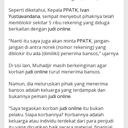
g
M
Seperti diketahui, Kepala
PPATK
,
Ivan
a
Yustiavandana
, sempat menyebut pihaknya telah
i
memblokir sekitar 5 ribu rekening yang diduga
n
J
berkaitan dengan
judi online
.
u
d
“Nanti itu saya juga akan minta
PPATK
, jangan-
i
jangan di antra norek (nomor rekening) yang
O
diblokir itu ada (dimiliki) penerima bansos,” ujarnya.
n
l
i
Di sisi lain, Muhadjir masih berkeinginan agar
n
korban
judi online
turut menerima bansos.
e
,
Namun, dia meluruskan pihak yang menerima
D
i
bansos adalah keluarga yang terdampak dan
l
bukannya pemain
judi online
.
h
a
“Saya tegaskan korban
judi online
itu bukan
t
pelaku. Siapa korbannya? Korbannya adalah
L
e
keluarga atau individu terdekat dari para penjudi
w
itu yang dirugikan baik secara material, finansial,