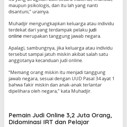
a
maupun psikologis, dan itu lah yang nanti
t
disantuni,” urainya.
R
e
k
Muhadjir mengungkapkan keluarga atau individu
e
terdekat dari yang terdampak pelaku
judi
n
online
merupakan tanggung jawab negara.
i
n
Apalagi, sambungnya, jika keluarga atau individu
g
tersebut sampai jatuh miskin akibat salah satu
anggotanya kecanduan judi online.
“Memang orang miskin itu menjadi tanggung
jawab negara, sesuai dengan UUD Pasal 34 ayat 1
bahwa fakir miskin dan anak-anak terlantar
dipelihara oleh negara,” kata Muhadjir.
Pemain Judi Online 3,2 Juta Orang,
Didominasi IRT dan Pelajar