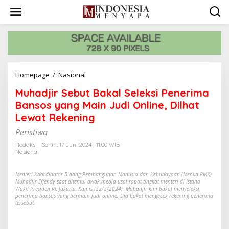
L
e
w
a
t
i
k
e
Homepage
/
Nasional
M
k
u
o
Muhadjir Sebut Bakal Seleksi Penerima
h
n
a
Bansos yang Main Judi Online, Dilhat
t
d
e
Lewat Rekening
j
n
i
Peristiwa
r
Redaksi
Senin, 17 Juni 2024 | 11:00 WIB
S
Nasional
e
b
Menteri Koordinator Bidang Pembangunan Manusia dan Kebudayaan (Menko PMK)
u
Muhadjir Effendy saat ditemui awak media usai rapat tingkat menteri di Istana
t
Wakil Presiden RI, Jakarta, Kamis (22/2/2024). Muhadjir kini bakal menyeleksi
B
penerima bansos yang bermain judi online. Dia bakal mengecek rekening penerima
a
tersebut.
k
a