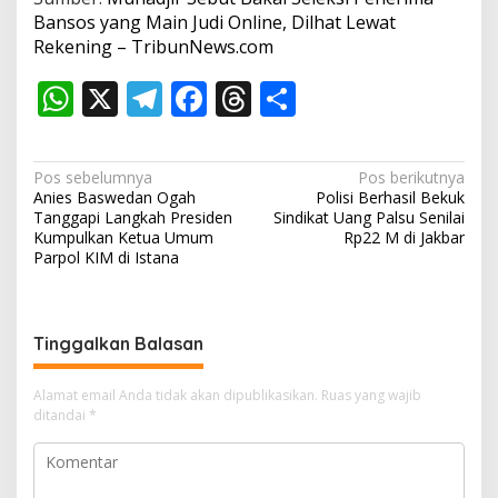
Bansos yang Main Judi Online, Dilhat Lewat
Rekening – TribunNews.com
W
X
T
F
T
S
h
el
ac
h
h
at
e
e
re
ar
N
Pos sebelumnya
Pos berikutnya
s
gr
b
a
e
Anies Baswedan Ogah
Polisi Berhasil Bekuk
a
Tanggapi Langkah Presiden
Sindikat Uang Palsu Senilai
A
a
o
d
v
Kumpulkan Ketua Umum
Rp22 M di Jakbar
Parpol KIM di Istana
p
m
o
s
i
p
k
g
a
Tinggalkan Balasan
s
i
Alamat email Anda tidak akan dipublikasikan.
Ruas yang wajib
ditandai
*
p
o
s