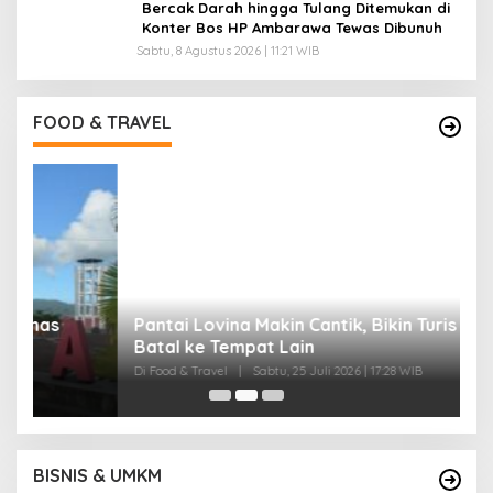
Bercak Darah hingga Tulang Ditemukan di
Konter Bos HP Ambarawa Tewas Dibunuh
Sabtu, 8 Agustus 2026 | 11:21 WIB
Pantai Lovina Makin Cantik, Bikin Turis Asing
Batal ke Tempat Lain
Di Food & Travel
|
Sabtu, 25 Juli 2026 | 17:28 WIB
FOOD & TRAVEL
I
B
Di
BISNIS & UMKM