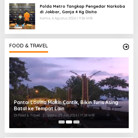
Polda Metro Tangkap Pengedar Narkoba
di Jakbar, Ganja 4 Kg Disita
Kamis, 6 Agustus 2026 | 11:36 WIB
FOOD & TRAVEL
Pantai Lovina Makin Cantik, Bikin Turis Asing
I
Batal ke Tempat Lain
B
Di Food & Travel
|
Sabtu, 25 Juli 2026 | 17:28 WIB
Di