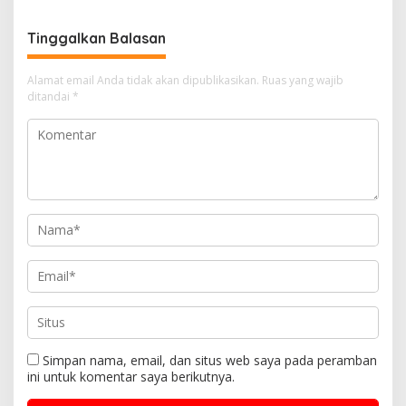
p
k
g
a
Tinggalkan Balasan
s
i
Alamat email Anda tidak akan dipublikasikan.
Ruas yang wajib
ditandai
*
p
o
s
Simpan nama, email, dan situs web saya pada peramban
ini untuk komentar saya berikutnya.