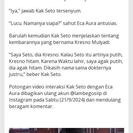
e
k
“Iya,” jawab Kak Seto tersenyum.
T
u
“Lucu. Namanya siapa?” sahut Eca Aura antusias.
a
i
P
Barulah kemudian Kak Seto menjelaskan tentang
r
kembarannya yang bernama Kresno Mulyadi.
o
d
“Saya Seto, dia Kresno. Kalau Seto itu artinya putih,
a
Kresno hitam. Karena Waktu lahir, saya agak putih,
n
K
dia agak hitam. Dikasih nama sama dokternya
o
justru,” beber Kak Seto.
n
t
Potongan video interaksi Kak Seto dengan Eca
r
Aura dibagikan ulang akun @lambegosiip di
a
Instagram pada Sabtu (21/9/2024) dan mendulang
beragam komentar.