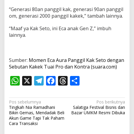
“Generasi 80an panggil kak, generasi 90an panggil
om, generasi 2000 panggil kakek,” tambah lainnya.
“Maaf ya Kak Seto, ini Eca anak Gen Z,” imbuh
lainnya.
Sumber:
Momen Eca Aura Panggil Kak Seto dengan
Sebutan Kakek Tuai Pro dan Kontra (suara.com)
W
X
T
F
T
S
h
el
ac
h
h
at
e
e
re
ar
N
Pos sebelumnya
Pos berikutnya
s
gr
b
a
e
Tingkah Nia Ramadhani
Salatiga Festival Bisnis dan
a
Bikin Gemas, Mendadak Beli
Bazar UMKM Resmi Dibuka
A
a
o
d
v
Akun Game Tapi Tak Paham
Cara Transaksi
p
m
o
s
i