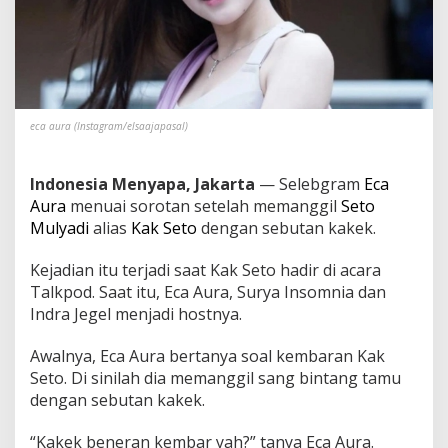
i
l
K
a
k
S
e
eca aura (Instagram/elsaajapasal)
t
o
d
Indonesia Menyapa, Jakarta
— Selebgram
Eca
e
n
Aura
menuai sorotan setelah memanggil
Seto
g
Mulyadi
alias
Kak Seto
dengan sebutan kakek.
a
n
Kejadian itu terjadi saat Kak Seto hadir di acara
S
Talkpod. Saat itu, Eca Aura, Surya Insomnia dan
e
b
Indra Jegel menjadi hostnya.
u
t
Awalnya, Eca Aura bertanya soal kembaran Kak
a
Seto. Di sinilah dia memanggil sang bintang tamu
n
dengan sebutan kakek.
K
a
k
“Kakek beneran kembar yah?” tanya Eca Aura.