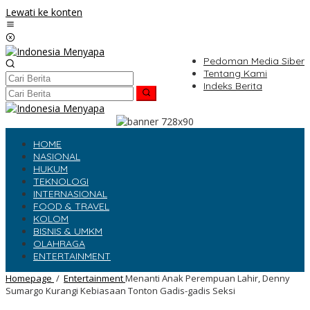
Lewati ke konten
Pedoman Media Siber
Tentang Kami
Indeks Berita
HOME
NASIONAL
HUKUM
TEKNOLOGI
INTERNASIONAL
FOOD & TRAVEL
KOLOM
BISNIS & UMKM
OLAHRAGA
ENTERTAINMENT
Homepage
/
Entertainment
Menanti Anak Perempuan Lahir, Denny
Sumargo Kurangi Kebiasaan Tonton Gadis-gadis Seksi