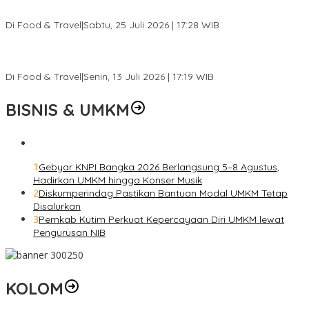
Lain
Di Food & Travel
|
Sabtu, 25 Juli 2026 | 17:28 WIB
Ini Rumah Penetasan Penyu Terbesar di Dunia, Bisa Tampung 20
Ribu Telur
Di Food & Travel
|
Senin, 13 Juli 2026 | 17:19 WIB
BISNIS & UMKM
1
Gebyar KNPI Bangka 2026 Berlangsung 5–8 Agustus,
Hadirkan UMKM hingga Konser Musik
2
Diskumperindag Pastikan Bantuan Modal UMKM Tetap
Disalurkan
3
Pemkab Kutim Perkuat Kepercayaan Diri UMKM lewat
Pengurusan NIB
KOLOM