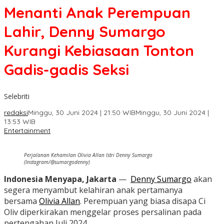
Menanti Anak Perempuan
Lahir, Denny Sumargo
Kurangi Kebiasaan Tonton
Gadis-gadis Seksi
Selebriti
redaksi
Minggu, 30 Juni 2024 | 21:50 WIB
Minggu, 30 Juni 2024 |
13:53 WIB
Entertainment
Perjalanan Kehamilan Olivia Allan Istri Denny Sumargo
(Instagram/@sumargodenny)
Indonesia Menyapa, Jakarta
—
Denny Sumargo
akan
segera menyambut kelahiran anak pertamanya
bersama
Olivia Allan
. Perempuan yang biasa disapa Ci
Oliv diperkirakan menggelar proses persalinan pada
pertengahan Juli 2024.