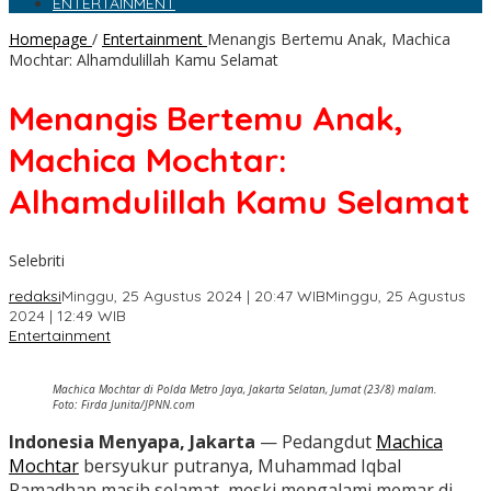
ENTERTAINMENT
Homepage
/
Entertainment
Menangis Bertemu Anak, Machica
Mochtar: Alhamdulillah Kamu Selamat
Menangis Bertemu Anak,
Machica Mochtar:
Alhamdulillah Kamu Selamat
Selebriti
redaksi
Minggu, 25 Agustus 2024 | 20:47 WIB
Minggu, 25 Agustus
2024 | 12:49 WIB
Entertainment
Machica Mochtar di Polda Metro Jaya, Jakarta Selatan, Jumat (23/8) malam.
Foto: Firda Junita/JPNN.com
Indonesia Menyapa, Jakarta
— Pedangdut
Machica
Mochtar
bersyukur putranya, Muhammad Iqbal
Ramadhan masih selamat, meski mengalami memar di