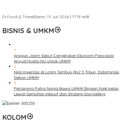
Ini Rumah Penetasan Penyu Terbesar di Dunia, Bisa Tampung 20
Ribu Telur
Di Food & Travel
|
Senin, 13 Juli 2026 | 17:19 WIB
BISNIS & UMKM
1
Wagup Jatim Sebut Cangkrukan Ekonomi Pancasila
Wujud Nyata NU untuk UMKM
2
Nilai Investasi di Lotim Tembus Rp2,3 Triliun, Didominasi
Sektor UMKM
3
Pertamina Patra Niaga Bawa UMKM Binaan Naik Kelas
Lewat Sentuhan Inklusif dan Strategi Storytelling
KOLOM