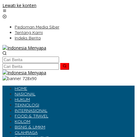
Lewati ke konten
Pedoman Media Siber
Tentang Kami
Indeks Berita
HOME
NASIONAL
HUKUM
TEKNOLOGI
INTERNASIONAL
FOOD & TRAVEL
KOLOM
BISNIS & UMKM
OLAHRAGA