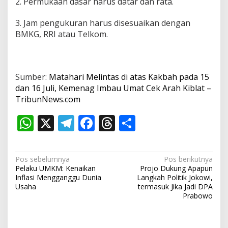
2. Permukaan dasar harus datar dan rata.
3. Jam pengukuran harus disesuaikan dengan
BMKG, RRI atau Telkom.
Sumber:
Matahari Melintas di atas Kakbah pada 15
dan 16 Juli, Kemenag Imbau Umat Cek Arah Kiblat –
TribunNews.com
W
X
T
F
T
S
h
el
ac
h
h
at
e
e
re
ar
N
Pos sebelumnya
Pos berikutnya
s
gr
b
a
e
Pelaku UMKM: Kenaikan
Projo Dukung Apapun
a
Inflasi Mengganggu Dunia
Langkah Politik Jokowi,
A
a
o
d
v
Usaha
termasuk Jika Jadi DPA
Prabowo
p
m
o
s
i
p
k
g