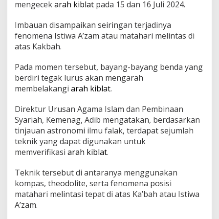
i
mengecek
arah kiblat
pada 15 dan 16 Juli 2024.
a
t
Imbauan disampaikan seiringan terjadinya
a
fenomena Istiwa A’zam atau matahari melintas di
s
atas Kakbah.
K
a
k
Pada momen tersebut, bayang-bayang benda yang
b
berdiri tegak lurus akan mengarah
a
membelakangi
arah kiblat
.
h
p
a
Direktur Urusan Agama Islam dan Pembinaan
d
Syariah, Kemenag, Adib mengatakan, berdasarkan
a
tinjauan astronomi ilmu falak, terdapat sejumlah
1
teknik yang dapat digunakan untuk
5
memverifikasi
arah kiblat
.
d
a
n
Teknik tersebut di antaranya menggunakan
1
kompas, theodolite, serta fenomena posisi
6
matahari melintasi tepat di atas Ka’bah atau Istiwa
J
A’zam.
u
l