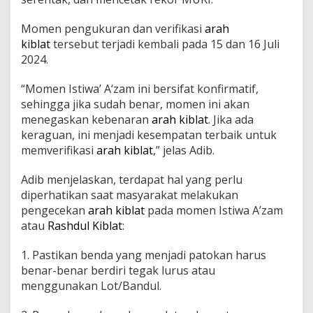
K
i
Momen pengukuran dan verifikasi
arah
b
kiblat
tersebut terjadi kembali pada 15 dan 16 Juli
l
a
2024.
t
“Momen Istiwa’ A‘zam ini bersifat konfirmatif,
sehingga jika sudah benar, momen ini akan
menegaskan kebenaran
arah kiblat
. Jika ada
keraguan, ini menjadi kesempatan terbaik untuk
memverifikasi
arah kiblat
,” jelas Adib.
Adib menjelaskan, terdapat hal yang perlu
diperhatikan saat masyarakat melakukan
pengecekan
arah kiblat
pada momen Istiwa A’zam
atau
Rashdul Kiblat
:
1. Pastikan benda yang menjadi patokan harus
benar-benar berdiri tegak lurus atau
menggunakan Lot/Bandul.