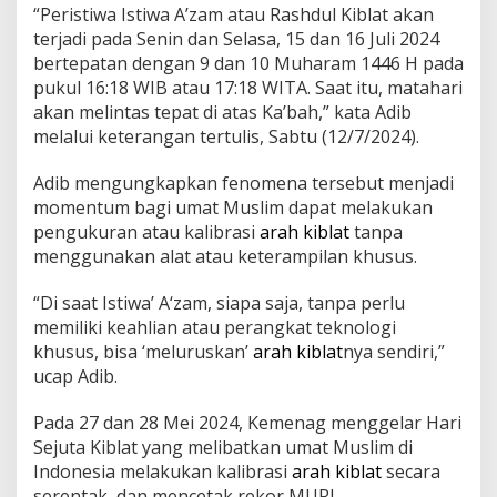
i
“Peristiwa Istiwa A’zam atau Rashdul Kiblat akan
,
terjadi pada Senin dan Selasa, 15 dan 16 Juli 2024
K
bertepatan dengan 9 dan 10 Muharam 1446 H pada
e
pukul 16:18 WIB atau 17:18 WITA. Saat itu, matahari
m
e
akan melintas tepat di atas Ka’bah,” kata Adib
n
melalui keterangan tertulis, Sabtu (12/7/2024).
a
g
Adib mengungkapkan fenomena tersebut menjadi
I
momentum bagi umat Muslim dapat melakukan
m
b
pengukuran atau kalibrasi
arah kiblat
tanpa
a
menggunakan alat atau keterampilan khusus.
u
U
“Di saat Istiwa’ A‘zam, siapa saja, tanpa perlu
m
memiliki keahlian atau perangkat teknologi
a
t
khusus, bisa ‘meluruskan’
arah kiblat
nya sendiri,”
C
ucap Adib.
e
k
Pada 27 dan 28 Mei 2024, Kemenag menggelar Hari
A
Sejuta Kiblat yang melibatkan umat Muslim di
r
a
Indonesia melakukan kalibrasi
arah kiblat
secara
h
serentak, dan mencetak rekor MURI.