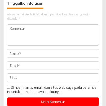
a
Tinggalkan Balasan
s
i
Alamat email Anda tidak akan dipublikasikan.
Ruas yang wajib
ditandai
*
p
o
s
Simpan nama, email, dan situs web saya pada peramban
ini untuk komentar saya berikutnya.