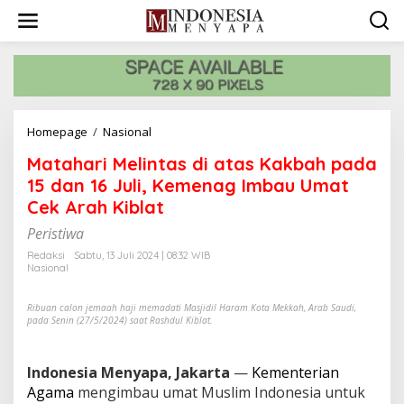
L
e
w
a
t
i
k
e
Homepage
/
Nasional
M
k
a
o
Matahari Melintas di atas Kakbah pada
t
n
a
15 dan 16 Juli, Kemenag Imbau Umat
t
h
e
Cek Arah Kiblat
a
n
r
Peristiwa
i
Redaksi
Sabtu, 13 Juli 2024 | 08:32 WIB
M
Nasional
e
l
Ribuan calon jemaah haji memadati Masjidil Haram Kota Mekkah, Arab Saudi,
i
pada Senin (27/5/2024) saat Rashdul Kiblat.
n
t
a
Indonesia Menyapa, Jakarta
—
Kementerian
s
Agama
mengimbau umat Muslim Indonesia untuk
d