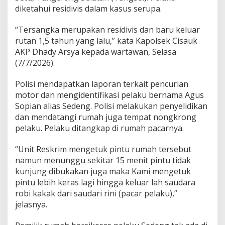
i
diketahui residivis dalam kasus serupa.
d
i
“Tersangka merupakan residivis dan baru keluar
T
a
rutan 1,5 tahun yang lalu,” kata Kapolsek Cisauk
n
AKP Dhady Arsya kepada wartawan, Selasa
g
(7/7/2026).
s
e
Polisi mendapatkan laporan terkait pencurian
l
,
motor dan mengidentifikasi pelaku bernama Agus
D
Sopian alias Sedeng. Polisi melakukan penyelidikan
i
dan mendatangi rumah juga tempat nongkrong
t
pelaku. Pelaku ditangkap di rumah pacarnya.
a
n
g
“Unit Reskrim mengetuk pintu rumah tersebut
k
namun menunggu sekitar 15 menit pintu tidak
a
kunjung dibukakan juga maka Kami mengetuk
p
pintu lebih keras lagi hingga keluar lah saudara
S
a
robi kakak dari saudari rini (pacar pelaku),”
a
jelasnya.
t
N