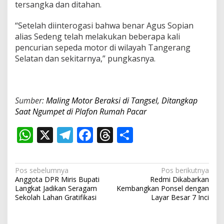
tersangka dan ditahan.
“Setelah diinterogasi bahwa benar Agus Sopian
alias Sedeng telah melakukan beberapa kali
pencurian sepeda motor di wilayah Tangerang
Selatan dan sekitarnya,” pungkasnya.
Sumber:
Maling Motor Beraksi di Tangsel, Ditangkap
Saat Ngumpet di Plafon Rumah Pacar
W
X
T
F
T
S
h
el
ac
h
h
at
e
e
re
ar
N
Pos sebelumnya
Pos berikutnya
s
gr
b
a
e
Anggota DPR Miris Bupati
Redmi Dikabarkan
a
Langkat Jadikan Seragam
Kembangkan Ponsel dengan
A
a
o
d
v
Sekolah Lahan Gratifikasi
Layar Besar 7 Inci
p
m
o
s
i