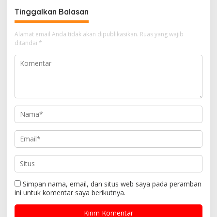
p
k
g
Tinggalkan Balasan
a
s
Alamat email Anda tidak akan dipublikasikan.
Ruas yang wajib
i
ditandai
*
p
o
s
Simpan nama, email, dan situs web saya pada peramban
ini untuk komentar saya berikutnya.