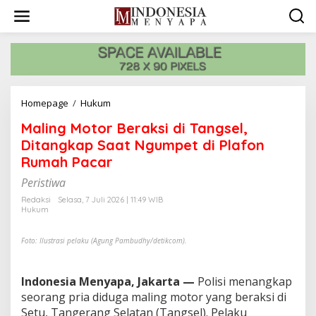
L
e
w
a
t
i
k
e
Homepage
/
Hukum
M
k
a
o
Maling Motor Beraksi di Tangsel,
l
n
i
Ditangkap Saat Ngumpet di Plafon
t
n
e
Rumah Pacar
g
n
M
Peristiwa
o
Redaksi
Selasa, 7 Juli 2026 | 11:49 WIB
t
Hukum
o
r
Foto: Ilustrasi pelaku (Agung Pambudhy/detikcom).
B
e
r
Indonesia Menyapa, Jakarta —
Polisi menangkap
a
k
seorang pria diduga maling motor yang beraksi di
s
Setu, Tangerang Selatan (Tangsel). Pelaku