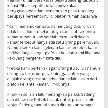
Pemilik rumah bersikeras pelaku Sedeng tak ada di
g
lokasi. Pihak kepolisian lalu melakukan
u
m
penggeledahan dan menemukan pelaku sedang
p
berupaya bersembunyi di plafon rumah pacarnya.
e
t
“Kami menemukan satu kamar yang dikunci dan
d
tidak bisa dibuka, selanjutnya kami dobrak pintu
i
P
kamar tersebut dan setelah terbuka di dalam
l
kamar tersebut hanya ada satu orang perempuan.
a
Namun ketika kami geledah kamar tersebut kami
f
melihat langit-langit plafon jebol dan kami lihat ada
o
kaki yang bergerak,” kata dia.
n
R
u
“Ketika kami berteriak agar orang itu turun namun
m
orang itu terus bergerak hingga plafon yang
a
diinjak orang tersebut jebol dan pelaku jatuh dari
h
plafon ke lantai kamar,” imbuhnya.
P
a
c
Pihak kepolisian lalu menangkap pelaku Sedeng
a
dan dibawa ke Polsek Cisauk untuk proses lebih
r
lanjut. Sedeng saat ini sudah ditetapkan sebagai