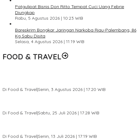
Patgulipat Bisnis Don Ritto Tempat Cuci Uang Febrie
Diungkap
Rabu, 5 Agustus 2026 | 10:23 WIB
Bareskrim Bongkar Jaringan Narkoba Riau-Palembang, 86
Kg Sabu Disita
Selasa, 4 Agustus 2026 | 11:19 WIB
FOOD & TRAVEL
Pesona Danau Tondano, Ada Kuliner Khas yang Bikin Turis
Ketagihan
Di Food & Travel
|
Senin, 3 Agustus 2026 | 17:20 WIB
Pantai Lovina Makin Cantik, Bikin Turis Asing Batal ke Tempat
Lain
Di Food & Travel
|
Sabtu, 25 Juli 2026 | 17:28 WIB
Ini Rumah Penetasan Penyu Terbesar di Dunia, Bisa Tampung 20
Ribu Telur
Di Food & Travel
|
Senin, 13 Juli 2026 | 17:19 WIB