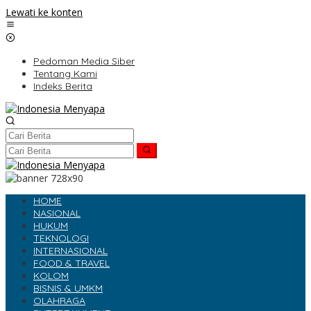
Lewati ke konten
Pedoman Media Siber
Tentang Kami
Indeks Berita
HOME
NASIONAL
HUKUM
TEKNOLOGI
INTERNASIONAL
FOOD & TRAVEL
KOLOM
BISNIS & UMKM
OLAHRAGA