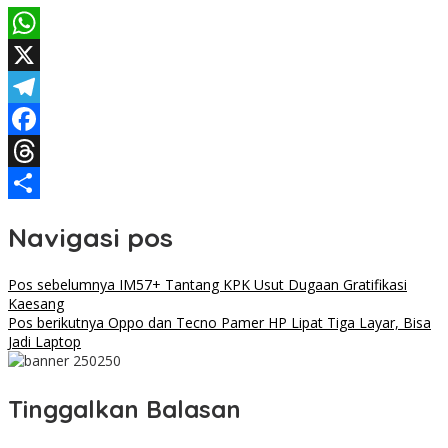
WhatsApp
X
Telegram
Facebook
Threads
Share
Navigasi pos
Pos sebelumnya
IM57+ Tantang KPK Usut Dugaan Gratifikasi
Kaesang
Pos berikutnya
Oppo dan Tecno Pamer HP Lipat Tiga Layar, Bisa
Jadi Laptop
Tinggalkan Balasan