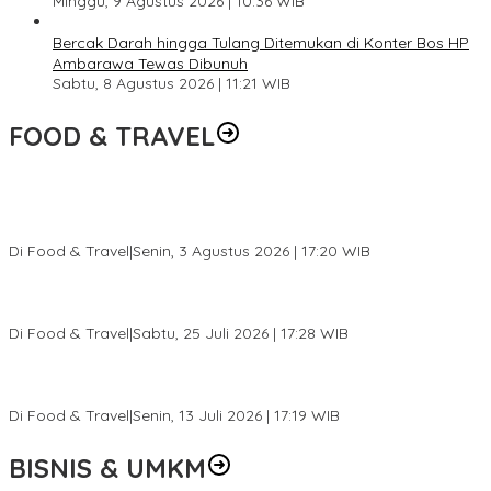
Minggu, 9 Agustus 2026 | 10:36 WIB
Bercak Darah hingga Tulang Ditemukan di Konter Bos HP
Ambarawa Tewas Dibunuh
Sabtu, 8 Agustus 2026 | 11:21 WIB
FOOD & TRAVEL
Pesona Danau Tondano, Ada Kuliner Khas yang Bikin Turis
Ketagihan
Di Food & Travel
|
Senin, 3 Agustus 2026 | 17:20 WIB
Pantai Lovina Makin Cantik, Bikin Turis Asing Batal ke Tempat
Lain
Di Food & Travel
|
Sabtu, 25 Juli 2026 | 17:28 WIB
Ini Rumah Penetasan Penyu Terbesar di Dunia, Bisa Tampung 20
Ribu Telur
Di Food & Travel
|
Senin, 13 Juli 2026 | 17:19 WIB
BISNIS & UMKM