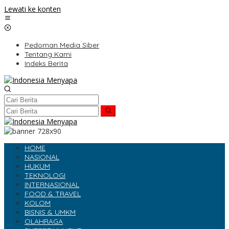
Lewati ke konten
Pedoman Media Siber
Tentang Kami
Indeks Berita
HOME
NASIONAL
HUKUM
TEKNOLOGI
INTERNASIONAL
FOOD & TRAVEL
KOLOM
BISNIS & UMKM
OLAHRAGA