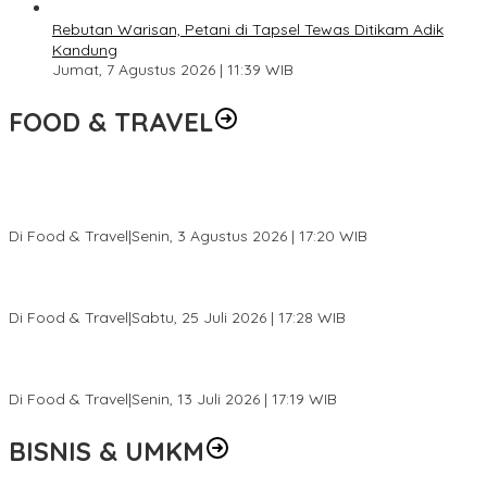
Rebutan Warisan, Petani di Tapsel Tewas Ditikam Adik
Kandung
Jumat, 7 Agustus 2026 | 11:39 WIB
FOOD & TRAVEL
Pesona Danau Tondano, Ada Kuliner Khas yang Bikin Turis
Ketagihan
Di Food & Travel
|
Senin, 3 Agustus 2026 | 17:20 WIB
Pantai Lovina Makin Cantik, Bikin Turis Asing Batal ke Tempat
Lain
Di Food & Travel
|
Sabtu, 25 Juli 2026 | 17:28 WIB
Ini Rumah Penetasan Penyu Terbesar di Dunia, Bisa Tampung 20
Ribu Telur
Di Food & Travel
|
Senin, 13 Juli 2026 | 17:19 WIB
BISNIS & UMKM