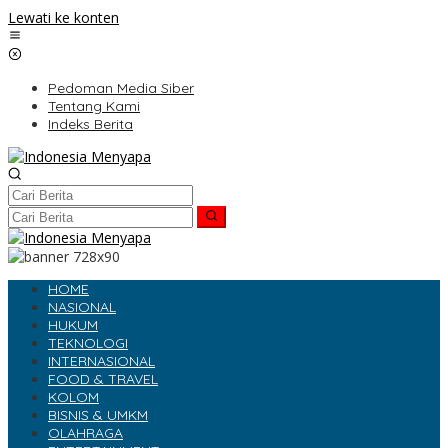
Lewati ke konten
Pedoman Media Siber
Tentang Kami
Indeks Berita
HOME
NASIONAL
HUKUM
TEKNOLOGI
INTERNASIONAL
FOOD & TRAVEL
KOLOM
BISNIS & UMKM
OLAHRAGA