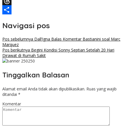
Facebook
Threads
Share
Navigasi pos
Pos sebelumnya
Dall’Igna Balas Komentar Bastianini soal Marc
Marquez
Pos berikutnya
Begini Kondisi Sonny Septian Setelah 20 Hari
Dirawat di Rumah Sakit
Tinggalkan Balasan
Alamat email Anda tidak akan dipublikasikan.
Ruas yang wajib
ditandai
*
Komentar