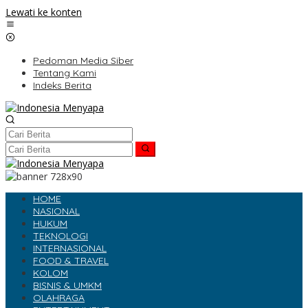
Lewati ke konten
Pedoman Media Siber
Tentang Kami
Indeks Berita
HOME
NASIONAL
HUKUM
TEKNOLOGI
INTERNASIONAL
FOOD & TRAVEL
KOLOM
BISNIS & UMKM
OLAHRAGA