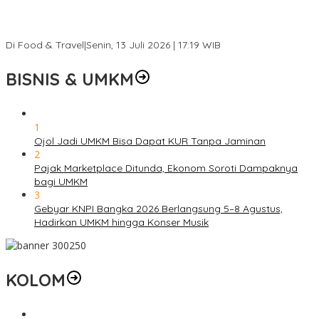
Ini Rumah Penetasan Penyu Terbesar di Dunia, Bisa Tampung 20
Ribu Telur
Di Food & Travel
|
Senin, 13 Juli 2026 | 17:19 WIB
BISNIS & UMKM
1
Ojol Jadi UMKM Bisa Dapat KUR Tanpa Jaminan
2
Pajak Marketplace Ditunda, Ekonom Soroti Dampaknya
bagi UMKM
3
Gebyar KNPI Bangka 2026 Berlangsung 5–8 Agustus,
Hadirkan UMKM hingga Konser Musik
KOLOM