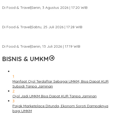
Ketagihan
Di Food & Travel
|
Senin, 3 Agustus 2026 | 17:20 WIB
Pantai Lovina Makin Cantik, Bikin Turis Asing Batal ke Tempat
Lain
Di Food & Travel
|
Sabtu, 25 Juli 2026 | 17:28 WIB
Ini Rumah Penetasan Penyu Terbesar di Dunia, Bisa Tampung 20
Ribu Telur
Di Food & Travel
|
Senin, 13 Juli 2026 | 17:19 WIB
BISNIS & UMKM
1
Manfaat Ojol Terdaftar Sebagai UMKM, Bisa Dapat KUR
Subsidi Tanpa Jaminan
2
Ojol Jadi UMKM Bisa Dapat KUR Tanpa Jaminan
3
Pajak Marketplace Ditunda, Ekonom Soroti Dampaknya
bagi UMKM