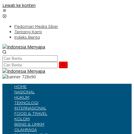
Lewati ke konten
Pedoman Media Siber
Tentang Kami
Indeks Berita
HOME
NASIONAL
HUKUM
TEKNOLOGI
INTERNASIONAL
FOOD & TRAVEL
KOLOM
BISNIS & UMKM
OLAHRAGA