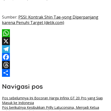
Sumber:
PSSI: Kontrak Shin Tae-yong Diperpanjang
karena Penuhi Target (detik.com)
WhatsApp
X
Telegram
Facebook
Threads
Share
Navigasi pos
Pos sebelumnya
Ini Bocoran Harga Infinix GT 20 Pro yang Siap
Masuk ke Indonesia
Pos berikutnya
Kesibukkan Prilly Latuconsina, Menjadi Ketua