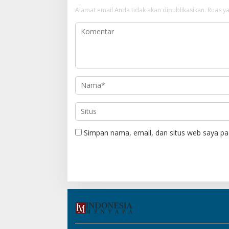
s
Alamat email Anda tidak akan dipublikasikan.
Ruas ya
i
p
o
s
Simpan nama, email, dan situs web saya pa