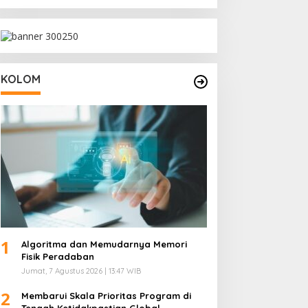
KOLOM
1
Algoritma dan Memudarnya Memori
Fisik Peradaban
Jumat, 7 Agustus 2026 | 13:47 WIB
2
Membarui Skala Prioritas Program di
Tengah Ketidakpastian Global