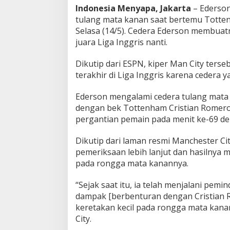
Indonesia Menyapa, Jakarta
– Ederso
u
a
tulang mata kanan saat bertemu Totten
r
Selasa (14/5). Cedera Ederson membuat
a
juara Liga Inggris nanti.
L
i
Dikutip dari ESPN, kiper Man City ters
g
a
terakhir di Liga Inggris karena cedera
I
n
Ederson mengalami cedera tulang mata 
g
dengan bek Tottenham Cristian Romero
g
pergantian pemain pada menit ke-69 de
r
i
s
Dikutip dari laman resmi Manchester Ci
pemeriksaan lebih lanjut dan hasilnya 
pada rongga mata kanannya.
“Sejak saat itu, ia telah menjalani pem
dampak [berbenturan dengan Cristian
keretakan kecil pada rongga mata kanan
City.