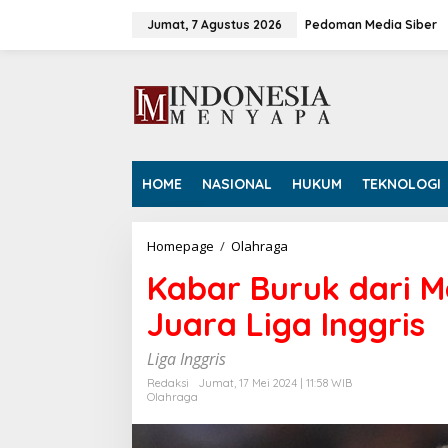
L
e
Jumat, 7 Agustus 2026
Pedoman Media Siber
w
a
t
i
k
e
k
o
HOME
NASIONAL
HUKUM
TEKNOLOGI
n
t
e
n
Homepage
/
Olahraga
K
a
Kabar Buruk dari M
b
a
Juara Liga Inggris
r
B
u
Liga Inggris
r
Redaksi
Jumat, 17 Mei 2024 | 11:58 WIB
u
Olahraga
k
d
a