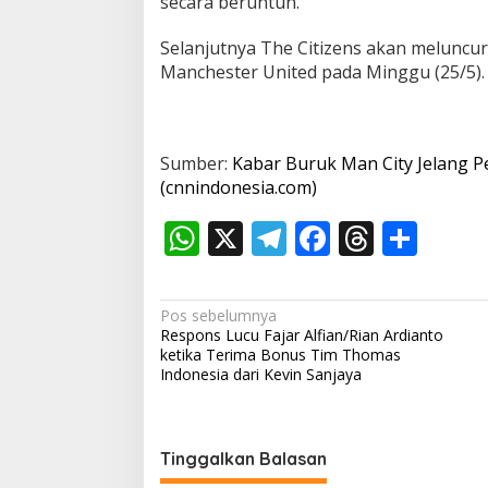
secara beruntun.
Selanjutnya The Citizens akan meluncur 
Manchester United pada Minggu (25/5).
Sumber:
Kabar Buruk Man City Jelang P
(cnnindonesia.com)
W
X
T
F
T
S
h
el
ac
h
h
at
e
e
re
ar
N
Pos sebelumnya
s
gr
b
a
e
Respons Lucu Fajar Alfian/Rian Ardianto
a
ketika Terima Bonus Tim Thomas
A
a
o
d
v
Indonesia dari Kevin Sanjaya
p
m
o
s
i
p
k
g
Tinggalkan Balasan
a