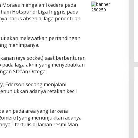
n Moraes mengalami cedera pada
ham Hotspur di Liga Inggris pada
nya harus absen di laga penentuan
ebut akan melewatkan pertandingan
 yang menimpanya.
kanan (eye socket) saat berbenturan
 pada laga akhir yang menyebabkan
ngan Stefan Ortega.
ty, Ederson sedang menjalani
menunjukkan adanya retakan kecil
Pesona Danau Tondano, Ada
indaian pada area yang terkena
Kuliner Khas yang Bikin Turis
 Romero] yang menunjukkan adanya
Ketagihan
Di Food & Travel
|
Senin, 3 Agustus 2026 | 17:20
nya,” tertulis di laman resmi Man
WIB