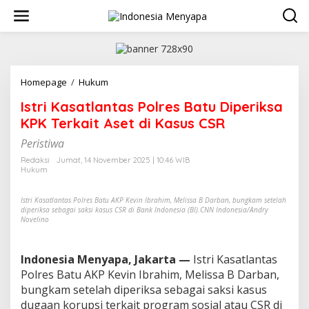
L
e
w
a
t
i
k
Homepage
/
Hukum
I
e
s
Istri Kasatlantas Polres Batu Diperiksa
k
t
o
r
KPK Terkait Aset di Kasus CSR
n
i
t
Peristiwa
K
e
a
Redaksi
Jumat, 14 November 2025 | 10:46 WIB
n
s
Hukum
a
t
Istri Kasatlantas Polres Batu AKP Kevin Ibrahim, Melissa B Darban, bungkam setelah
l
diperiksa sebagai saksi kasus CSR di Bank Indonesia (BI).CNN Indonesia/Andry
a
Novelino
n
t
a
Indonesia Menyapa, Jakarta —
Istri Kasatlantas
s
Polres Batu AKP Kevin Ibrahim, Melissa B Darban,
P
bungkam setelah diperiksa sebagai saksi kasus
o
dugaan korupsi terkait program sosial atau CSR di
l