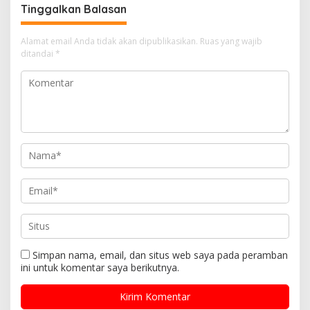
p
k
Tinggalkan Balasan
a
s
Alamat email Anda tidak akan dipublikasikan.
Ruas yang wajib
i
ditandai
*
p
o
s
Simpan nama, email, dan situs web saya pada peramban
ini untuk komentar saya berikutnya.