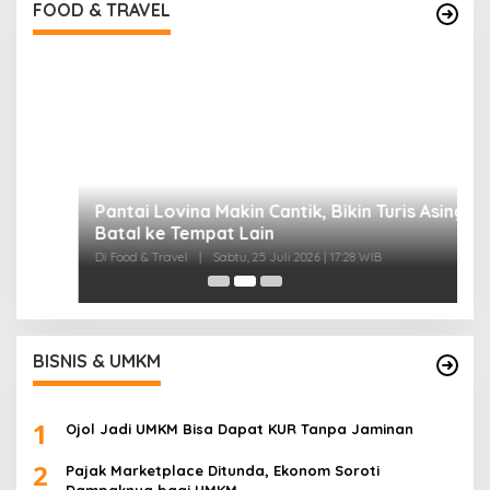
Di Food & Travel
|
Sabtu, 25 Juli 2026 | 17:28 WIB
FOOD & TRAVEL
I
B
Di
BISNIS & UMKM
1
Ojol Jadi UMKM Bisa Dapat KUR Tanpa Jaminan
2
Pajak Marketplace Ditunda, Ekonom Soroti
Dampaknya bagi UMKM