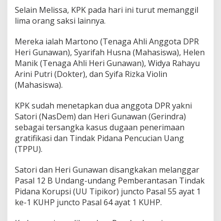
t
Selain Melissa, KPK pada hari ini turut memanggil
A
lima orang saksi lainnya.
s
e
Mereka ialah Martono (Tenaga Ahli Anggota DPR
t
Heri Gunawan), Syarifah Husna (Mahasiswa), Helen
d
i
Manik (Tenaga Ahli Heri Gunawan), Widya Rahayu
K
Arini Putri (Dokter), dan Syifa Rizka Violin
a
(Mahasiswa).
s
u
KPK sudah menetapkan dua anggota DPR yakni
s
C
Satori (NasDem) dan Heri Gunawan (Gerindra)
S
sebagai tersangka kasus dugaan penerimaan
R
gratifikasi dan Tindak Pidana Pencucian Uang
(TPPU).
Satori dan Heri Gunawan disangkakan melanggar
Pasal 12 B Undang-undang Pemberantasan Tindak
Pidana Korupsi (UU Tipikor) juncto Pasal 55 ayat 1
ke-1 KUHP juncto Pasal 64 ayat 1 KUHP.