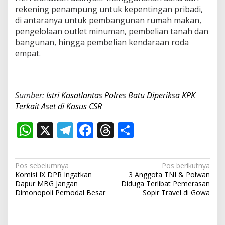
rekening penampung untuk kepentingan pribadi,
di antaranya untuk pembangunan rumah makan,
pengelolaan outlet minuman, pembelian tanah dan
bangunan, hingga pembelian kendaraan roda
empat.
Sumber:
Istri Kasatlantas Polres Batu Diperiksa KPK
Terkait Aset di Kasus CSR
W
X
T
F
T
S
h
el
ac
h
h
at
e
e
re
ar
N
Pos sebelumnya
Pos berikutnya
s
gr
b
a
e
Komisi IX DPR Ingatkan
3 Anggota TNI & Polwan
a
Dapur MBG Jangan
Diduga Terlibat Pemerasan
A
a
o
d
v
Dimonopoli Pemodal Besar
Sopir Travel di Gowa
p
m
o
s
i
g