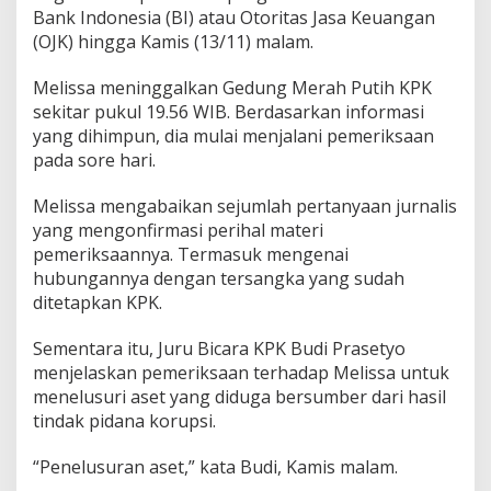
r
Bank Indonesia (BI) atau Otoritas Jasa Keuangan
e
(OJK) hingga Kamis (13/11) malam.
s
B
Melissa meninggalkan Gedung Merah Putih KPK
a
sekitar pukul 19.56 WIB. Berdasarkan informasi
t
u
yang dihimpun, dia mulai menjalani pemeriksaan
D
pada sore hari.
i
p
Melissa mengabaikan sejumlah pertanyaan jurnalis
e
yang mengonfirmasi perihal materi
r
i
pemeriksaannya. Termasuk mengenai
k
hubungannya dengan tersangka yang sudah
s
ditetapkan KPK.
a
K
Sementara itu, Juru Bicara KPK Budi Prasetyo
P
K
menjelaskan pemeriksaan terhadap Melissa untuk
T
menelusuri aset yang diduga bersumber dari hasil
e
tindak pidana korupsi.
r
k
“Penelusuran aset,” kata Budi, Kamis malam.
a
i