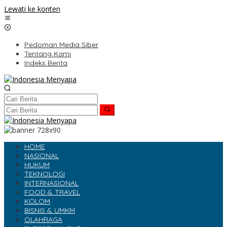
Lewati ke konten
Pedoman Media Siber
Tentang Kami
Indeks Berita
HOME
NASIONAL
HUKUM
TEKNOLOGI
INTERNASIONAL
FOOD & TRAVEL
KOLOM
BISNIS & UMKM
OLAHRAGA