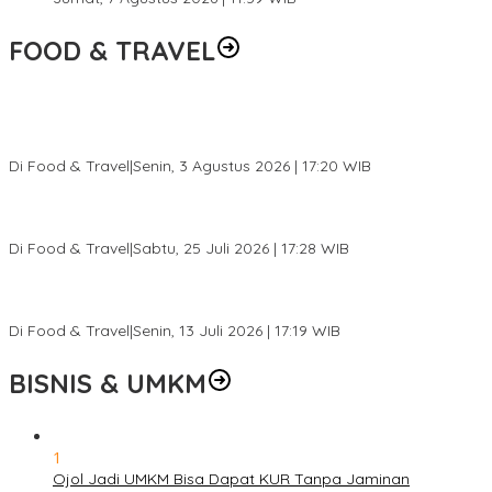
FOOD & TRAVEL
Pesona Danau Tondano, Ada Kuliner Khas yang Bikin Turis
Ketagihan
Di Food & Travel
|
Senin, 3 Agustus 2026 | 17:20 WIB
Pantai Lovina Makin Cantik, Bikin Turis Asing Batal ke Tempat
Lain
Di Food & Travel
|
Sabtu, 25 Juli 2026 | 17:28 WIB
Ini Rumah Penetasan Penyu Terbesar di Dunia, Bisa Tampung 20
Ribu Telur
Di Food & Travel
|
Senin, 13 Juli 2026 | 17:19 WIB
BISNIS & UMKM
1
Ojol Jadi UMKM Bisa Dapat KUR Tanpa Jaminan