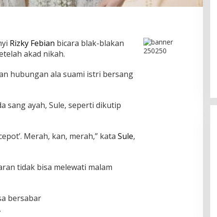
nyi
Rizky Febian
bicara blak-blakan
telah akad nikah.
an hubungan ala suami istri bersang
sang ayah, Sule, seperti dikutip
cepot’. Merah, kan, merah,” kata
Sule
,
aran tidak bisa melewati malam
Pesona Danau Tondano, Ada
Kuliner Khas yang Bikin Turis
Ketagihan
Di Food & Travel
|
Senin, 3 Agustus 2026 | 17:20
sa bersabar
WIB
.