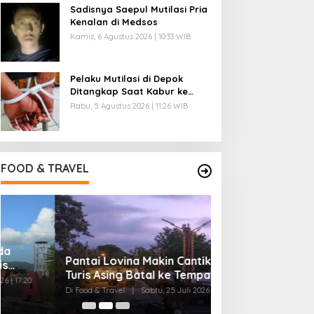
Sadisnya Saepul Mutilasi Pria
Kenalan di Medsos
Kamis, 6 Agustus 2026 | 10:33 WIB
Pelaku Mutilasi di Depok
Ditangkap Saat Kabur ke
Pandeglang
Rabu, 5 Agustus 2026 | 11:26 WIB
FOOD & TRAVEL
Pantai Lovina Makin Cantik, Bikin
Ini Rumah Penet
Turis Asing Batal ke Tempat Lain
Terbesar di Duni
20 Ribu Telur
Di Food & Travel
|
Sabtu, 25 Juli 2026 | 17:28 WIB
Di Food & Travel
|
Senin