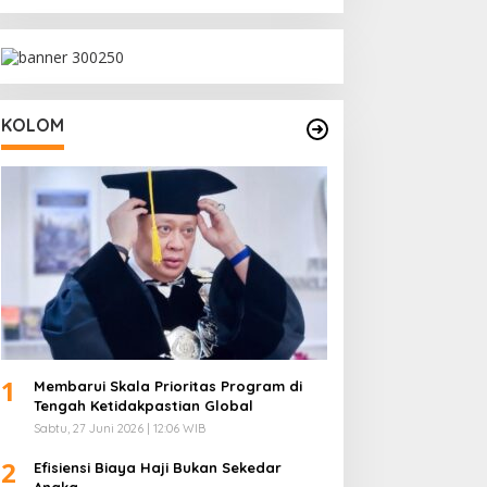
untuk UMKM
KOLOM
1
Membarui Skala Prioritas Program di
Tengah Ketidakpastian Global
Sabtu, 27 Juni 2026 | 12:06 WIB
2
Efisiensi Biaya Haji Bukan Sekedar
Angka