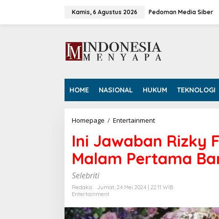
L
e
Kamis, 6 Agustus 2026
Pedoman Media Siber
w
a
t
i
k
e
k
o
HOME
NASIONAL
HUKUM
TEKNOLOGI
n
t
e
n
Homepage
/
Entertainment
I
n
Ini Jawaban Rizky F
i
J
Malam Pertama Bar
a
w
a
Selebriti
b
Redaksi
Jumat, 24 Mei 2024 | 22:11 WIB
a
Entertainment
n
R
i