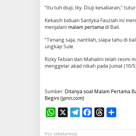
n
“Itu tuh diuji, Iky. Diuji kesabaran,” tut
i
Kekasih biduan Santyka Fauziah ini me
menjalani
malam pertama
di Bali.
“Tenang saja, nantilah, siapa tahu di bali
ungkap Sule.
Rizky Febian dan Mahalini telah resmi m
menggelar akad nikah pada Jumat (10/5) 
Sumber:
Ditanya soal Malam Pertama Ba
Begini (jpnn.com)
W
X
T
F
T
S
h
el
ac
h
h
at
e
e
re
ar
N
Pos sebelumnya