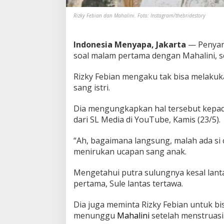
l
Rizky Febian dan Mahalini. Foto: Instagram/thebridestory
M
a
l
Indonesia Menyapa, Jakarta
— Penya
a
m
soal malam pertama dengan Mahalini, se
P
e
Rizky Febian mengaku tak bisa melakuk
r
sang istri.
t
a
m
Dia mengungkapkan hal tersebut kepada 
a
dari SL Media di YouTube, Kamis (23/5).
B
a
“Ah, bagaimana langsung, malah ada si 
r
menirukan ucapan sang anak.
e
n
g
Mengetahui putra sulungnya kesal lant
M
pertama, Sule lantas tertawa.
a
h
Dia juga meminta Rizky Febian untuk bi
a
menunggu
Mahalini
setelah menstruasi
l
i