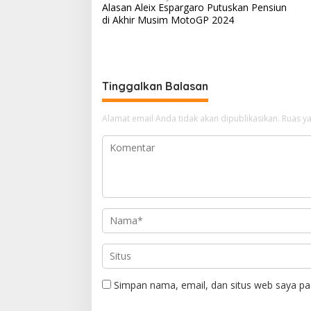
s
gr
b
a
e
Alasan Aleix Espargaro Putuskan Pensiun
a
di Akhir Musim MotoGP 2024
A
a
o
d
v
p
m
o
s
i
p
k
g
Tinggalkan Balasan
a
s
Alamat email Anda tidak akan dipublikasikan.
Ruas ya
i
p
o
s
Simpan nama, email, dan situs web saya pa