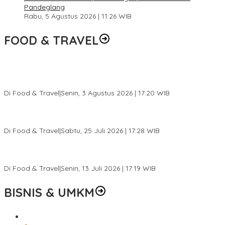
Pandeglang
Rabu, 5 Agustus 2026 | 11:26 WIB
FOOD & TRAVEL
Pesona Danau Tondano, Ada Kuliner Khas yang Bikin Turis
Ketagihan
Di Food & Travel
|
Senin, 3 Agustus 2026 | 17:20 WIB
Pantai Lovina Makin Cantik, Bikin Turis Asing Batal ke Tempat
Lain
Di Food & Travel
|
Sabtu, 25 Juli 2026 | 17:28 WIB
Ini Rumah Penetasan Penyu Terbesar di Dunia, Bisa Tampung 20
Ribu Telur
Di Food & Travel
|
Senin, 13 Juli 2026 | 17:19 WIB
BISNIS & UMKM