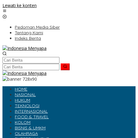
Lewati ke konten
Pedoman Media Siber
Tentang Kami
Indeks Berita
HOME
NASIONAL
HUKUM
TEKNOLOGI
INTERNASIONAL
FOOD & TRAVEL
KOLOM
BISNIS & UMKM
OLAHRAGA