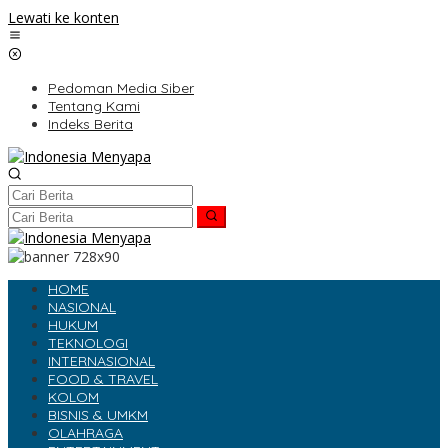
Lewati ke konten
Pedoman Media Siber
Tentang Kami
Indeks Berita
HOME
NASIONAL
HUKUM
TEKNOLOGI
INTERNASIONAL
FOOD & TRAVEL
KOLOM
BISNIS & UMKM
OLAHRAGA