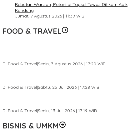
Rebutan Warisan, Petani di Tapsel Tewas Ditikam Adik
Kandung
Jumat, 7 Agustus 2026 | 11:39 WIB
FOOD & TRAVEL
Pesona Danau Tondano, Ada Kuliner Khas yang Bikin Turis
Ketagihan
Di Food & Travel
|
Senin, 3 Agustus 2026 | 17:20 WIB
Pantai Lovina Makin Cantik, Bikin Turis Asing Batal ke Tempat
Lain
Di Food & Travel
|
Sabtu, 25 Juli 2026 | 17:28 WIB
Ini Rumah Penetasan Penyu Terbesar di Dunia, Bisa Tampung 20
Ribu Telur
Di Food & Travel
|
Senin, 13 Juli 2026 | 17:19 WIB
BISNIS & UMKM