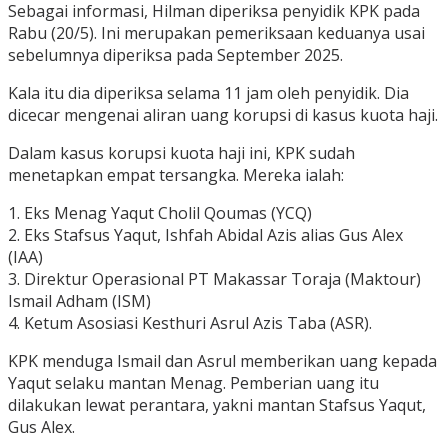
Sebagai informasi, Hilman diperiksa penyidik KPK pada
Rabu (20/5). Ini merupakan pemeriksaan keduanya usai
sebelumnya diperiksa pada September 2025.
Kala itu dia diperiksa selama 11 jam oleh penyidik. Dia
dicecar mengenai aliran uang korupsi di kasus kuota haji.
Dalam kasus korupsi kuota haji ini, KPK sudah
menetapkan empat tersangka. Mereka ialah:
1. Eks Menag Yaqut Cholil Qoumas (YCQ)
2. Eks Stafsus Yaqut, Ishfah Abidal Azis alias Gus Alex
(IAA)
3. Direktur Operasional PT Makassar Toraja (Maktour)
Ismail Adham (ISM)
4. Ketum Asosiasi Kesthuri Asrul Azis Taba (ASR).
KPK menduga Ismail dan Asrul memberikan uang kepada
Yaqut selaku mantan Menag. Pemberian uang itu
dilakukan lewat perantara, yakni mantan Stafsus Yaqut,
Gus Alex.