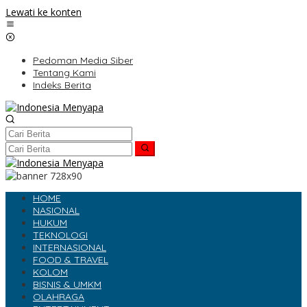
Lewati ke konten
Pedoman Media Siber
Tentang Kami
Indeks Berita
HOME
NASIONAL
HUKUM
TEKNOLOGI
INTERNASIONAL
FOOD & TRAVEL
KOLOM
BISNIS & UMKM
OLAHRAGA