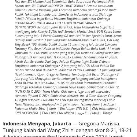
Firli dan SYL Mantan Atlet Badminton Buka Suara soal Pertemuan Firli
Bahuri dan SYL TIMNAS INDONESIA LIHAT SEMUA 5 Pemain Keturunan
Filipina Debut vs Vietnam, Jadi Ancaman Indonesia Olahraga PSSI Minta
Publik Tak Hujat Ernando usai Blunder di Indonesia vs Irak Olahraga
Pelatih Filipina Ingin Bantu Vietnam Singkirkan Indonesia Olahraga
REKOMENDASI UNTUK ANDA LIHAT LEBIH BANYAK LAINNYA DI
DETIKNETWORK Kenalkan Jubir Baru KPK, Tessa Mahardhika Sugiarto 5
menit yang lalu Kinerja BUMN Jadi Sorotan, Menteri Erick: 90% Kasus Lama
6 menit yang lalu 5 Potret Danang DA dan Istri Dokter Spesialis Saraf, Kerap
Quality Time Berdua 1 jam yang lalu Kalahkan Jisoo BLACKPINK, Ayu Ting
Ting Masuk 100 Wanita Cantik Dunia 11 menit yang lalu Brand Skincare
Farmacy Kini Resmi Hadir di Indonesia, Punya Bahan Baku Unik! 11 menit
yang lalu Ini 3 Museum Sejarah yang Bisa Jadi Destinasi Bareng Bestie atau
Pasangan! 9 jam yang lalu TERPOPULER Hubner Tendang Dada Ali Jasim,
Akrab dan Bercanda Usai Laga Pelatih Filipina Ingin Bantu Vietnam
Singkirkan Indonesia Olahraga • 2 jam yang lalu PSSI Minta Publik Tak
Hujat Ernando usai Blunder di Indonesia vs Irak Olahraga • 1 jam yang lalu
Hasil Indonesia Open: Gregoria Mariska Tumbang di 8 Besar Olahraga • 2
jam yang lalu Menyajikan berita terhangat langsung melalui handphone
Anda DOWNLOAD SEKARANG TELUSURI Nasional Internasional Ekonomi
Olahraga Teknologi Otomotif Hiburan Gaya Hidup berbuatbaik.id CNN TV
IKUTI KAMI © 2024 Trans Media, CNN name, logo and all associated
elements (R) and © 2024 Cable News Network, Inc. A Time Warner Company.
All rights reserved. CNN and the CNN logo are registered marks of Cable
News Network, Inc., displayed with permission. Tentang Kami | Redaksi |
Pedoman Media Siber | Karir | Disclaimer CNN U.S. | CNN International |
CNN en ESPAÑOL | CNN Chile CNN México | العربية | 日本語 | Türkçe
Indonesia Menyapa, Jakarta
— Gregoria Mariska
Tunjung kalah dari Wang Zhi Yi dengan skor 8-21, 18-21