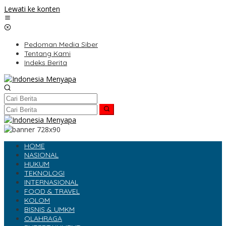
Lewati ke konten
Pedoman Media Siber
Tentang Kami
Indeks Berita
HOME
NASIONAL
HUKUM
TEKNOLOGI
INTERNASIONAL
FOOD & TRAVEL
KOLOM
BISNIS & UMKM
OLAHRAGA