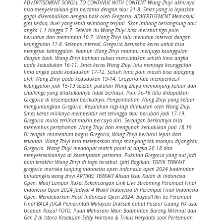
ADVERTISEMENT SCROLL TO CONTINUE WITH CONTENT Wang Zhiyi akhirnya
bisa menyelesaikan gim pertama dengan skor 21-8. Smes yang ia lepaskan
gagal dikembalikan dengan baik oleh Gregoria. ADVERTISEMENT Memasuki
gim kedua, duel yang lebih seimbang terjadi. Skor imbang berlangsung dari
angka 1-1 hingga 7-7. Setelah itu Wang Zhiyi bisa merebut tiga poin
beruntun dan memimpin 10-7. Wang Zhiyi lalu menutup interval dengan
keunggulan 11-8. Selepas interval, Gregoria berusaha keras untuk bisa
mengejar ketinggalan. Namun Wang Zhiyi mampu menjaga keunggulan
dengan baik. Wang Zhiyi bahkan sukses menciptakan selisih lima angka
pada kedudukan 16-11. Smes keras Wang Zhiyi lalu menjaga keunggulan
lima angka pada kedudukan 17-12. Selisih lima poin masih bisa dipegang
oleh Wang Zhiyi pada kedudukan 19-14. Gregoria lalu memperkecil
ketinggalan jadi 15-19 setelah pukulan Wang Zhiyu memanjang keluar dan
challenge yang dilakukannya tidak berhasil. Poin ke-16 lalu didapatkan
Gregoria di kesempatan berikutnya. Pengembalian Wang Zhiyi yang keluar
menguntungkan Gregoria. Kesalahan lagi-lagi dilakukan oleh Wang Zhiyi.
Smes keras miliknya membentur net sehingga skor berubah jadi 17-19.
Gregoria mulai terlihat makin percaya diri. Serangan berikutnya bisa
menembus pertahanan Wang Zhiyi dan mengubah kedudukan jadi 18-19.
Di tengah momentum bagus Gregoria, Wang Zhiyi berhasil lepas dari
tekanan. Wang Zhiyi bisa melepaskan drop shot yang tak mampu dijangkau
Gregoria. Wang Zhiyi mendapat match point di angka 20-18 dan
menyelesaikannya di kesempatan pertama. Pukulan Gregoria yang out jadi
poin terakhir Wang Zhiyi di laga tersebut. (ptr) Bagikan: TOPIK TERKAIT
gregoria mariska tunjung indonesia open indonesia open 2024 badminton
bulutangkis wang zhiyi ARTIKEL TERKAIT Ahsan Usai Kalah di Indonesia
Open: Maaf Lempar Raket Kekencangan Link Live Streaming Perempat Final
Indonesia Open 2024 Jadwal 4 Wakil Indonesia di Perempat Final Indonesia
Open: Mendebarkan Hasil Indonesia Open 2024: Bagas/FIkri ke Perempat
Final BACA JUGA Pemerintah Malaysia Didesak Cabut Paspor Guang Yik usai
Ucapan Rasial FOTO: Puan Maharani Main Badminton Bareng Milenial dan
Gen Z di Istora Kesaksian Eddy Hartono & Trikus Heryanto soal Pertemuan