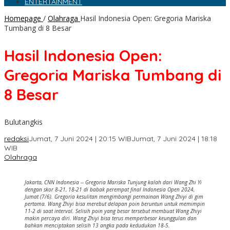
ENTERTAINMENT
Homepage
/
Olahraga
Hasil Indonesia Open: Gregoria Mariska
Tumbang di 8 Besar
Hasil Indonesia Open:
Gregoria Mariska Tumbang di
8 Besar
Bulutangkis
redaksi
Jumat, 7 Juni 2024 | 20:15 WIB
Jumat, 7 Juni 2024 | 18:18
WIB
Olahraga
Jakarta, CNN Indonesia -- Gregoria Mariska Tunjung kalah dari Wang Zhi Yi
dengan skor 8-21, 18-21 di babak perempat final Indonesia Open 2024,
Jumat (7/6). Gregoria kesulitan mengimbangi permainan Wang Zhiyi di gim
pertama. Wang Zhiyi bisa merebut delapan poin beruntun untuk memimpin
11-2 di saat interval. Selisih poin yang besar tersebut membuat Wang Zhiyi
makin percaya diri. Wang Zhiyi bisa terus memperbesar keunggulan dan
bahkan menciptakan selisih 13 angka pada kedudukan 18-5.