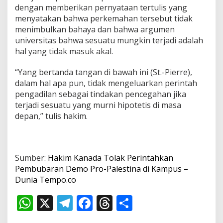
dengan memberikan pernyataan tertulis yang
menyatakan bahwa perkemahan tersebut tidak
menimbulkan bahaya dan bahwa argumen
universitas bahwa sesuatu mungkin terjadi adalah
hal yang tidak masuk akal.
“Yang bertanda tangan di bawah ini (St.-Pierre),
dalam hal apa pun, tidak mengeluarkan perintah
pengadilan sebagai tindakan pencegahan jika
terjadi sesuatu yang murni hipotetis di masa
depan,” tulis hakim.
Sumber:
Hakim Kanada Tolak Perintahkan
Pembubaran Demo Pro-Palestina di Kampus –
Dunia Tempo.co
W
X
T
F
T
S
h
el
ac
h
h