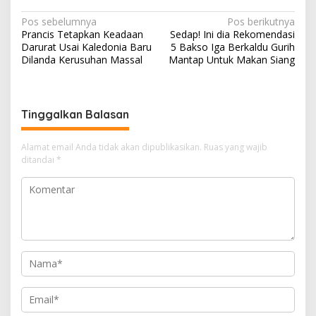
at
e
e
re
ar
N
Pos sebelumnya
Pos berikutnya
s
gr
b
a
e
Prancis Tetapkan Keadaan
Sedap! Ini dia Rekomendasi
a
Darurat Usai Kaledonia Baru
5 Bakso Iga Berkaldu Gurih
A
a
o
d
v
Dilanda Kerusuhan Massal
Mantap Untuk Makan Siang
p
m
o
s
i
p
k
g
Tinggalkan Balasan
a
s
Alamat email Anda tidak akan dipublikasikan.
Ruas yang wajib
i
ditandai
*
p
o
s