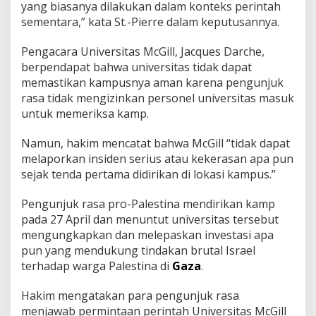
r
yang biasanya dilakukan dalam konteks perintah
o
sementara,” kata St.-Pierre dalam keputusannya.
-
P
Pengacara Universitas McGill, Jacques Darche,
a
berpendapat bahwa universitas tidak dapat
l
e
memastikan kampusnya aman karena pengunjuk
s
rasa tidak mengizinkan personel universitas masuk
t
untuk memeriksa kamp.
i
n
Namun, hakim mencatat bahwa McGill “tidak dapat
a
d
melaporkan insiden serius atau kekerasan apa pun
i
sejak tenda pertama didirikan di lokasi kampus.”
K
a
Pengunjuk rasa pro-Palestina mendirikan kamp
m
pada 27 April dan menuntut universitas tersebut
p
u
mengungkapkan dan melepaskan investasi apa
s
pun yang mendukung tindakan brutal Israel
terhadap warga Palestina di
Gaza
.
Hakim mengatakan para pengunjuk rasa
menjawab permintaan perintah Universitas McGill