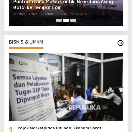
Pantai Lovina Makin Cantik, Bikin Turis Asing
I
Batal ke Tempat Lain
B
Di Food & Travel
|
Sabtu, 25 Juli 2026 | 17:28 WIB
Di
BISNIS & UMKM
1
Pajak Marketplace Ditunda, Ekonom Soroti