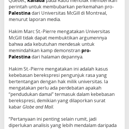
Quebec,
Kanada
pada Rabu menolak memberikan
e
perintah untuk membubarkan perkemahan pro-
r
i
Palestina
dari Universitas McGill di Montreal,
n
menurut laporan media.
t
a
Hakim Marc St.-Pierre mengatakan Universitas
h
McGill tidak dapat membuktikan argumennya
k
a
bahwa ada kebutuhan mendesak untuk
n
memindahkan kamp demonstran
pro-
P
Palestina
dari halaman depannya.
e
m
Hakim St.-Pierre mengatakan ini adalah kasus
b
u
kebebasan berekspresi pengunjuk rasa yang
b
bertentangan dengan hak milik universitas. Ia
a
mengatakan perlu ada perdebatan apakah
r
“pendudukan damai” termasuk dalam kebebasan
a
n
berekspresi, demikian yang dilaporkan surat
D
kabar
Globe and Mail
.
e
m
“Pertanyaan ini penting selain rumit, jadi
o
diperlukan analisis yang lebih mendalam daripada
P