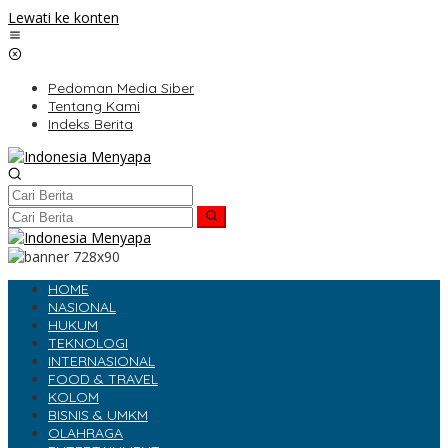
Lewati ke konten
Pedoman Media Siber
Tentang Kami
Indeks Berita
HOME
NASIONAL
HUKUM
TEKNOLOGI
INTERNASIONAL
FOOD & TRAVEL
KOLOM
BISNIS & UMKM
OLAHRAGA