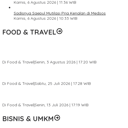
Kamis, 6 Agustus 2026 | 11:36 WIB
Sadisnya Saepul Mutilasi Pria Kenalan di Medsos
Kamis, 6 Agustus 2026 | 10:33 WIB
FOOD & TRAVEL
Pesona Danau Tondano, Ada Kuliner Khas yang Bikin Turis
Ketagihan
Di Food & Travel
|
Senin, 3 Agustus 2026 | 17:20 WIB
Pantai Lovina Makin Cantik, Bikin Turis Asing Batal ke Tempat
Lain
Di Food & Travel
|
Sabtu, 25 Juli 2026 | 17:28 WIB
Ini Rumah Penetasan Penyu Terbesar di Dunia, Bisa Tampung 20
Ribu Telur
Di Food & Travel
|
Senin, 13 Juli 2026 | 17:19 WIB
BISNIS & UMKM