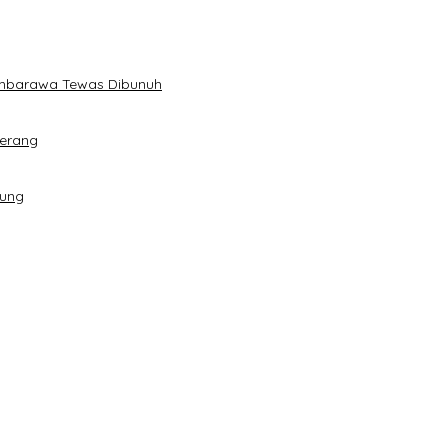
Ambarawa Tewas Dibunuh
Serang
dung
han
ibu Telur