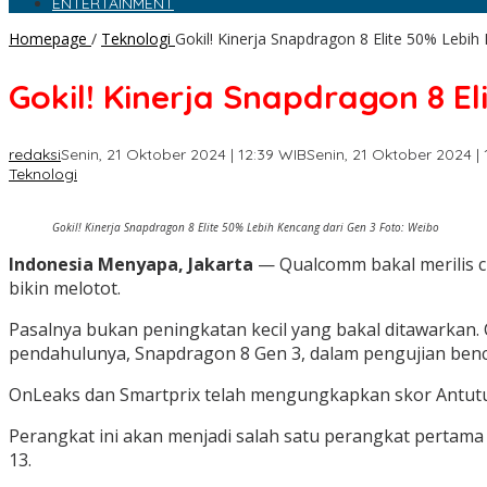
ENTERTAINMENT
Homepage
/
Teknologi
Gokil! Kinerja Snapdragon 8 Elite 50% Lebih
Gokil! Kinerja Snapdragon 8 E
redaksi
Senin, 21 Oktober 2024 | 12:39 WIB
Senin, 21 Oktober 2024 | 
Teknologi
Gokil! Kinerja Snapdragon 8 Elite 50% Lebih Kencang dari Gen 3 Foto: Weibo
Indonesia Menyapa, Jakarta
— Qualcomm bakal merilis ch
bikin melotot.
Pasalnya bukan peningkatan kecil yang bakal ditawarkan.
pendahulunya, Snapdragon 8 Gen 3, dalam pengujian be
OnLeaks dan Smartprix telah mengungkapkan skor Antutu S
Perangkat ini akan menjadi salah satu perangkat pertama
13.