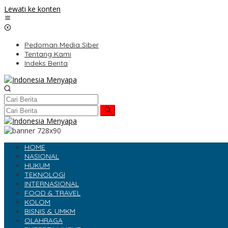
Lewati ke konten
Pedoman Media Siber
Tentang Kami
Indeks Berita
HOME
NASIONAL
HUKUM
TEKNOLOGI
INTERNASIONAL
FOOD & TRAVEL
KOLOM
BISNIS & UMKM
OLAHRAGA