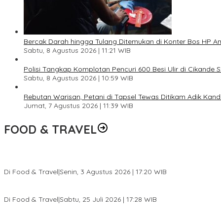
Bercak Darah hingga Tulang Ditemukan di Konter Bos HP 
Sabtu, 8 Agustus 2026 | 11:21 WIB
Polisi Tangkap Komplotan Pencuri 600 Besi Ulir di Cikande 
Sabtu, 8 Agustus 2026 | 10:59 WIB
Rebutan Warisan, Petani di Tapsel Tewas Ditikam Adik Kan
Jumat, 7 Agustus 2026 | 11:39 WIB
FOOD & TRAVEL
Pesona Danau Tondano, Ada Kuliner Khas yang Bikin Turis Ketagi
Di Food & Travel
|
Senin, 3 Agustus 2026 | 17:20 WIB
Pantai Lovina Makin Cantik, Bikin Turis Asing Batal ke Tempat Lain
Di Food & Travel
|
Sabtu, 25 Juli 2026 | 17:28 WIB
Ini Rumah Penetasan Penyu Terbesar di Dunia, Bisa Tampung 20 R