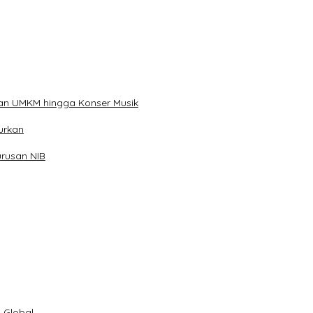
kan UMKM hingga Konser Musik
urkan
rusan NIB
 Global