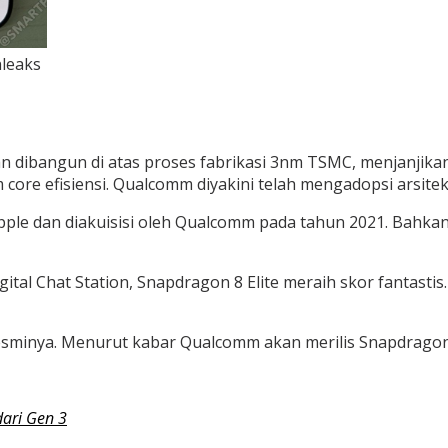
nleaks
bangun di atas proses fabrikasi 3nm TSMC, menjanjikan efi
am core efisiensi. Qualcomm diyakini telah mengadopsi arsite
Apple dan diakuisisi oleh Qualcomm pada tahun 2021. Bahka
ital Chat Station, Snapdragon 8 Elite meraih skor fantastis.
minya. Menurut kabar Qualcomm akan merilis Snapdragon 
dari Gen 3