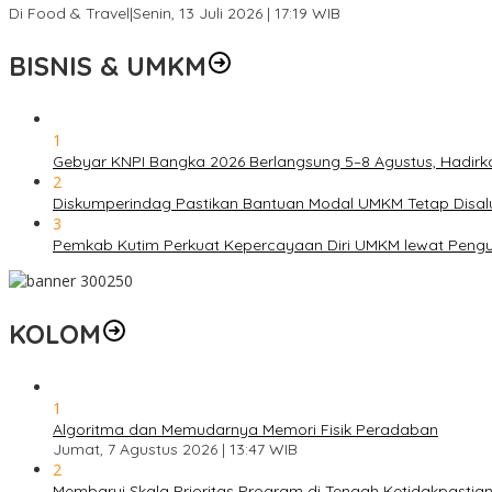
Di Food & Travel
|
Senin, 13 Juli 2026 | 17:19 WIB
BISNIS & UMKM
1
Gebyar KNPI Bangka 2026 Berlangsung 5–8 Agustus, Hadir
2
Diskumperindag Pastikan Bantuan Modal UMKM Tetap Disal
3
Pemkab Kutim Perkuat Kepercayaan Diri UMKM lewat Pengu
KOLOM
1
Algoritma dan Memudarnya Memori Fisik Peradaban
Jumat, 7 Agustus 2026 | 13:47 WIB
2
Membarui Skala Prioritas Program di Tengah Ketidakpastian