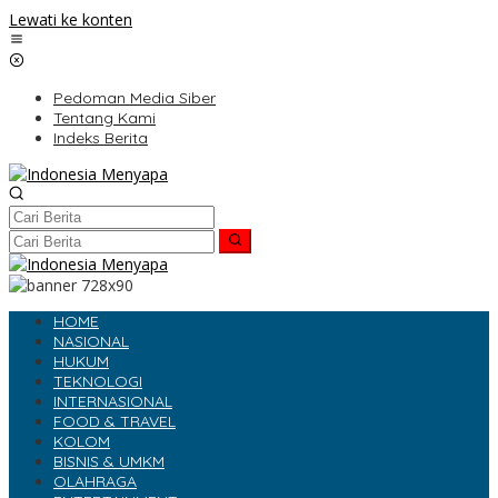
Lewati ke konten
Pedoman Media Siber
Tentang Kami
Indeks Berita
HOME
NASIONAL
HUKUM
TEKNOLOGI
INTERNASIONAL
FOOD & TRAVEL
KOLOM
BISNIS & UMKM
OLAHRAGA