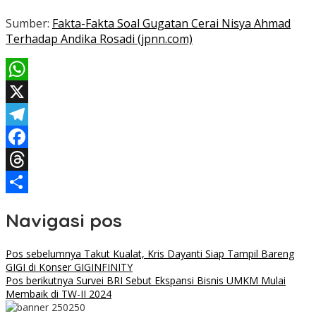
Sumber:
Fakta-Fakta Soal Gugatan Cerai Nisya Ahmad
Terhadap Andika Rosadi (jpnn.com)
WhatsApp
X
Telegram
Facebook
Threads
Share
Navigasi pos
Pos sebelumnya
Takut Kualat, Kris Dayanti Siap Tampil Bareng
GIGI di Konser GIGINFINITY
Pos berikutnya
Survei BRI Sebut Ekspansi Bisnis UMKM Mulai
Membaik di TW-II 2024