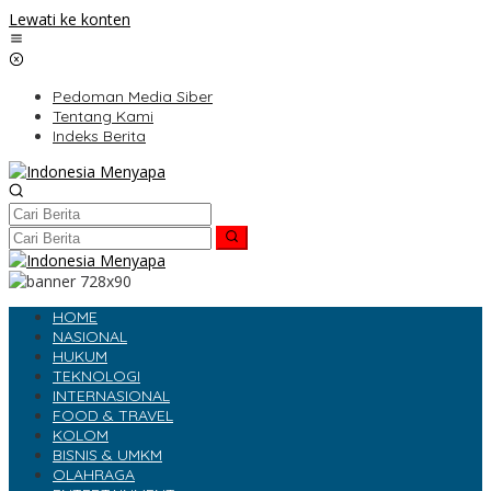
Lewati ke konten
Pedoman Media Siber
Tentang Kami
Indeks Berita
HOME
NASIONAL
HUKUM
TEKNOLOGI
INTERNASIONAL
FOOD & TRAVEL
KOLOM
BISNIS & UMKM
OLAHRAGA