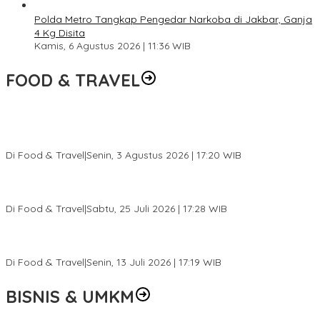
Polda Metro Tangkap Pengedar Narkoba di Jakbar, Ganja
4 Kg Disita
Kamis, 6 Agustus 2026 | 11:36 WIB
FOOD & TRAVEL
Pesona Danau Tondano, Ada Kuliner Khas yang Bikin Turis
Ketagihan
Di Food & Travel
|
Senin, 3 Agustus 2026 | 17:20 WIB
Pantai Lovina Makin Cantik, Bikin Turis Asing Batal ke Tempat
Lain
Di Food & Travel
|
Sabtu, 25 Juli 2026 | 17:28 WIB
Ini Rumah Penetasan Penyu Terbesar di Dunia, Bisa Tampung 20
Ribu Telur
Di Food & Travel
|
Senin, 13 Juli 2026 | 17:19 WIB
BISNIS & UMKM